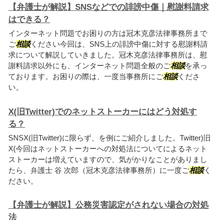
【弁護士が解説】SNSなどでの誹謗中傷｜慰謝料請求
はできる？
インターネット問題でお困りの方は冠木克彦法律事務所まで
ご
相談
ください今回は、SNS上の誹謗中傷に対する慰謝料請
求について解説していきました。冠木克彦法律事務所は、慰
謝料請求以外にも、インターネット問題全般のご
相談
を承っ
ております。お困りの際は、一度当事務所にご
相談
くださ
い。
X(旧Twitter)でのネットストーカーにはどう対処す
る？
SNSX(旧Twitter)に限らず、を例にご紹介しました。Twitter)旧
X(今回はネットストーカーへの対処法についてによるネット
ストーカーは増えていますので、気がかりなことがありまし
たら、弁護士 谷 次郎（冠木克彦法律事務所）に一度ご
相談
く
ださい。
【弁護士が解説】公務災害認定がされない場合の対処
法