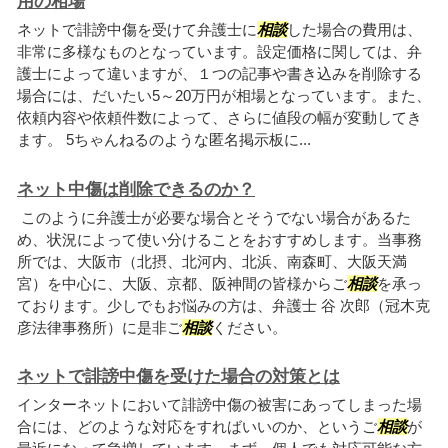
用の相場
ネットで誹謗中傷を受けて弁護士に
相談
した場合の費用は、
非常に多様なものとなっています。設定価格に関しては、弁
護士によって違いますが、１つの記事や書き込みを削除する
場合には、だいたい5～20万円が相場となっています。また、
依頼内容や依頼件数によって、さらに値段の幅が変動してき
ます。 5ちゃんねるのような匿名掲示板に...
ネット中傷は削除できるのか？
このように弁護士が必要な場合とそうでない場合があるた
め、状況によって使い分けることをおすすめします。当事務
所では、大阪市（北摂、北河内、北浜、南森町、大阪天満
宮）を中心に、大阪、京都、阪神間の皆様からご
相談
を承っ
ております。少しでもお悩みの方は、弁護士 谷 次郎（冠木克
彦法律事務所）に是非ご
相談
ください。
ネットで誹謗中傷を受けた場合の対策とは
インターネットにおいて誹謗中傷の被害にあってしまった場
合には、どのような対応をすればいいのか、というご
相談
が