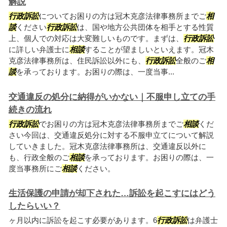
解説
行政訴訟
についてお困りの方は冠木克彦法律事務所までご
相
談
ください
行政訴訟
は、国や地方公共団体を相手とする性質
上、個人での対応は大変難しいものです。まずは、
行政訴訟
に詳しい弁護士に
相談
することが望ましいといえます。冠木
克彦法律事務所は、住民訴訟以外にも、
行政訴訟
全般のご
相
談
を承っております。お困りの際は、一度当事...
交通違反の処分に納得がいかない｜不服申し立ての手
続きの流れ
行政訴訟
でお困りの方は冠木克彦法律事務所までご
相談
くだ
さい今回は、交通違反処分に対する不服申立てについて解説
していきました。冠木克彦法律事務所は、交通違反以外に
も、行政全般のご
相談
を承っております。お困りの際は、一
度当事務所にご
相談
ください。
生活保護の申請が却下された…訴訟を起こすにはどう
したらいい？
ヶ月以内に訴訟を起こす必要があります。6
行政訴訟
は弁護士