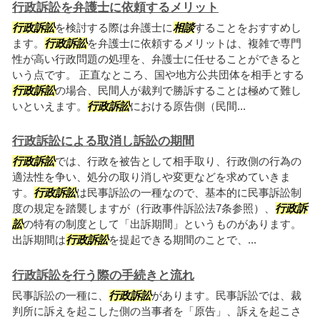
行政訴訟を弁護士に依頼するメリット
行政訴訟
を検討する際は弁護士に
相談
することをおすすめし
ます。
行政訴訟
を弁護士に依頼するメリットは、複雑で専門
性が高い行政問題の処理を、弁護士に任せることができると
いう点です。 正直なところ、国や地方公共団体を相手とする
行政訴訟
の場合、民間人が裁判で勝訴することは極めて難し
いといえます。
行政訴訟
における原告側（民間...
行政訴訟による取消し訴訟の期間
行政訴訟
では、行政を被告として相手取り、行政側の行為の
適法性を争い、処分の取り消しや変更などを求めていきま
す。
行政訴訟
は民事訴訟の一種なので、基本的に民事訴訟制
度の規定を踏襲しますが（行政事件訴訟法7条参照）、
行政訴
訟
の特有の制度として「出訴期間」というものがあります。
出訴期間は
行政訴訟
を提起できる期間のことで、...
行政訴訟を行う際の手続きと流れ
民事訴訟の一種に、
行政訴訟
があります。民事訴訟では、裁
判所に訴えを起こした側の当事者を「原告」、訴えを起こさ