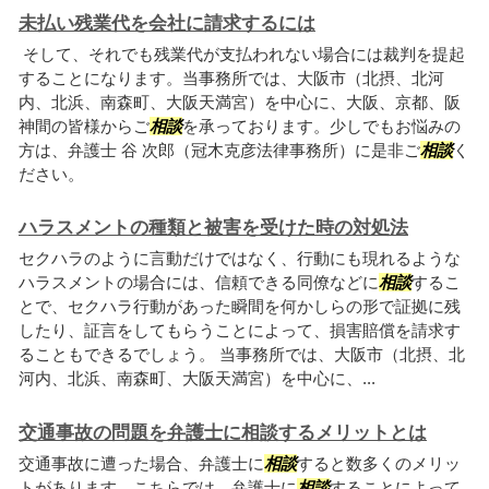
未払い残業代を会社に請求するには
そして、それでも残業代が支払われない場合には裁判を提起
することになります。当事務所では、大阪市（北摂、北河
内、北浜、南森町、大阪天満宮）を中心に、大阪、京都、阪
神間の皆様からご
相談
を承っております。少しでもお悩みの
方は、弁護士 谷 次郎（冠木克彦法律事務所）に是非ご
相談
く
ださい。
ハラスメントの種類と被害を受けた時の対処法
セクハラのように言動だけではなく、行動にも現れるような
ハラスメントの場合には、信頼できる同僚などに
相談
するこ
とで、セクハラ行動があった瞬間を何かしらの形で証拠に残
したり、証言をしてもらうことによって、損害賠償を請求す
ることもできるでしょう。 当事務所では、大阪市（北摂、北
河内、北浜、南森町、大阪天満宮）を中心に、...
交通事故の問題を弁護士に相談するメリットとは
交通事故に遭った場合、弁護士に
相談
すると数多くのメリッ
トがあります。こちらでは、弁護士に
相談
することによって