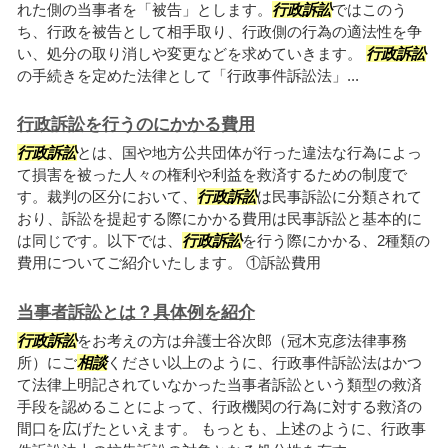
れた側の当事者を「被告」とします。
行政訴訟
ではこのう
ち、行政を被告として相手取り、行政側の行為の適法性を争
い、処分の取り消しや変更などを求めていきます。
行政訴訟
の手続きを定めた法律として「行政事件訴訟法」...
行政訴訟を行うのにかかる費用
行政訴訟
とは、国や地方公共団体が行った違法な行為によっ
て損害を被った人々の権利や利益を救済するための制度で
す。裁判の区分において、
行政訴訟
は民事訴訟に分類されて
おり、訴訟を提起する際にかかる費用は民事訴訟と基本的に
は同じです。以下では、
行政訴訟
を行う際にかかる、2種類の
費用についてご紹介いたします。 ①訴訟費用
当事者訴訟とは？具体例を紹介
行政訴訟
をお考えの方は弁護士谷次郎（冠木克彦法律事務
所）にご
相談
ください以上のように、行政事件訴訟法はかつ
て法律上明記されていなかった当事者訴訟という類型の救済
手段を認めることによって、行政機関の行為に対する救済の
間口を広げたといえます。 もっとも、上述のように、行政事