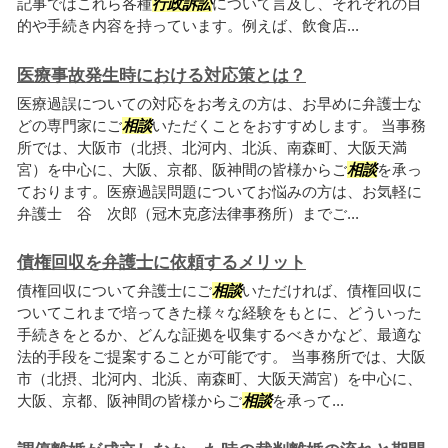
記事ではこれら各種
行政訴訟
について言及し、それぞれの目
的や手続き内容を持っています。例えば、飲食店...
医療事故発生時における対応策とは？
医療過誤についての対応をお考えの方は、お早めに弁護士な
どの専門家にご
相談
いただくことをおすすめします。 当事務
所では、大阪市（北摂、北河内、北浜、南森町、大阪天満
宮）を中心に、大阪、京都、阪神間の皆様からご
相談
を承っ
ております。医療過誤問題についてお悩みの方は、お気軽に
弁護士 谷 次郎（冠木克彦法律事務所）までご...
債権回収を弁護士に依頼するメリット
債権回収について弁護士にご
相談
いただければ、債権回収に
ついてこれまで培ってきた様々な経験をもとに、どういった
手続きをとるか、どんな証拠を収集するべきかなど、最適な
法的手段をご提案することが可能です。 当事務所では、大阪
市（北摂、北河内、北浜、南森町、大阪天満宮）を中心に、
大阪、京都、阪神間の皆様からご
相談
を承って...