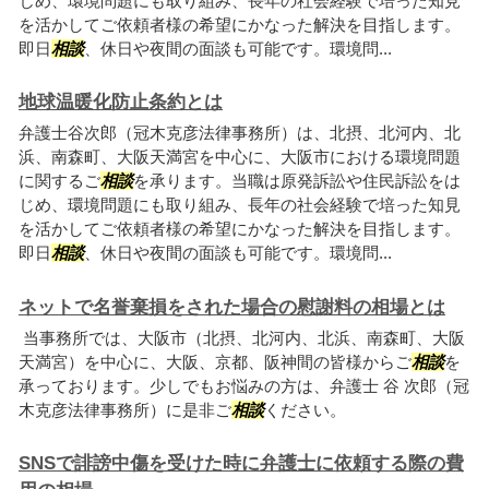
じめ、環境問題にも取り組み、長年の社会経験で培った知見
を活かしてご依頼者様の希望にかなった解決を目指します。
即日
相談
、休日や夜間の面談も可能です。環境問...
地球温暖化防止条約とは
弁護士谷次郎（冠木克彦法律事務所）は、北摂、北河内、北
浜、南森町、大阪天満宮を中心に、大阪市における環境問題
に関するご
相談
を承ります。当職は原発訴訟や住民訴訟をは
じめ、環境問題にも取り組み、長年の社会経験で培った知見
を活かしてご依頼者様の希望にかなった解決を目指します。
即日
相談
、休日や夜間の面談も可能です。環境問...
ネットで名誉棄損をされた場合の慰謝料の相場とは
当事務所では、大阪市（北摂、北河内、北浜、南森町、大阪
天満宮）を中心に、大阪、京都、阪神間の皆様からご
相談
を
承っております。少しでもお悩みの方は、弁護士 谷 次郎（冠
木克彦法律事務所）に是非ご
相談
ください。
SNSで誹謗中傷を受けた時に弁護士に依頼する際の費