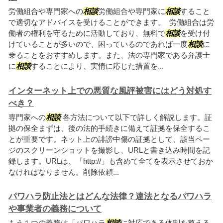
労働組合や専門家への
相談
労働組合や専門家に
相談
すること
で適切なアドバイスを受けることができます。 労働組合は労
働者の権利を守るために活動しており、無料で
相談
を受け付
けていることが多いので、困っているのであれば一度
相談
に
乗ることをおすすめします。また、法の専門家である弁護士
に
相談
することにより、実情に応じた措置を...
インターネット上での悪質な風評被害にはどう対処す
べき？
専門家への
相談
各方法について以下で詳しく解説します。証
拠の保全まずは、後の法的手続きに備えて証拠を保全するこ
とが重要です。ネット上の誹謗中傷の証拠として、該当ペー
ジのスクリーンショットを撮影し、URLと書き込み時間を記
録します。URLは、「http://」も含めて全てを表示させておか
なければなりません。削除依頼...
パワハラ防止法とはどんな法律？違法となるパワハラ
や事業者の義務について
もう１つの義務は「パワハラ
相談
に対応できる体制を整える