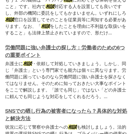
こと」です。社内で
相談
対応する人を設置しても良いです
し、外部の機関に委託をしてもかまいません。いずれにしろ
相談
窓口を設置してそのことを従業員等に周知する必要があ
ります。なお、「
相談
をしたことを理由に不利益な取扱いを
すること」も法律上禁止されていますので、形だけ...
労働問題に強い弁護士の探し方：労働者のための6つ
の重要ポイント
弁護士に
相談
・依頼して対処していきましょう。しかし、同
じ「弁護士」という専門家でも能力は個々に異なります。労
働問題に困っているのなら労働問題に強い弁護士を探さなく
てはなりません。そのために知っておきたい大事なポイント
をここで解説します。「誰でも同じ」ではない「どの弁護士
に頼んでも同じような対応をしてくれるだろう。...
SNSでの晒し行為の被害者になったら？具体的な対処
と解決方法
状況に応じて警察や弁護士への
相談
も検討しましょう。法的
措置の選択肢SNSでの晒し行為は、プライバシー権の侵害や