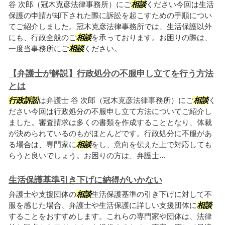
谷 次郎（冠木克彦法律事務所）にご
相談
ください今回は生活
保護の申請が却下された際に訴訟を起こすための手順につい
てご紹介しました。冠木克彦法律事務所では、生活保護以外
にも、行政全般のご
相談
を承っております。お困りの際は、
一度当事務所にご
相談
ください。
【弁護士が解説】行政処分の不服申し立てを行う方法
とは
行政訴訟
は弁護士 谷 次郎（冠木克彦法律事務所）にご
相談
く
ださい今回は行政処分の不服申し立て方法についてご紹介し
ました。審査請求は多くの書類を作成することとなり、体裁
が決められているのもがほとんどです。行政処分に不服があ
る場合は、専門家に
相談
をし、意向を伝えた上で対応しても
らうと良いでしょう。お困りの方は、弁護士...
生活保護基準引き下げに納得がいかない
弁護士や支援団体の
相談
生活保護基準の引き下げに対して不
服を感じた場合、弁護士や生活保護に詳しい支援団体に
相談
することをおすすめします。これらの専門家や団体は、法律