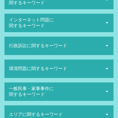
関するキーワード
不当解雇 弁護士
インターネット問題に
労働審判 期間
関するキーワード
不当解雇 損害賠償
パワハラ 防止
名誉棄損 慰謝料
不当解雇 労基署
行政訴訟に関するキーワード
名誉棄損 時効
会社 セクハラ
SNS誹謗中傷 対策
セクハラ 裁判
誹謗中傷 慰謝料
機関 訴訟
給料未払い 内容証明
ネットストーカー twitter
環境問題に関するキーワード
行政 訴訟 弁護士
解雇 方法
名誉毀損 証拠
民衆 訴訟
労働審判 解決金 相場
ネット被害 弁護士
取消訴訟 要件
不当解雇 裁判 勝率
日照権 判断基準
ネット被害
一般民事・家事事件に
客観 訴訟
不当解雇 裁判
産業廃棄物 法律
ネット被害 相談
関するキーワード
行政訴訟 流れ
パワハラ 上司
産業廃棄物 保管基準
ネット 風評被害
主観 訴訟
セクハラ 訴訟
地球温暖化防止条約
誹謗中傷 相談
遺産相続 トラブル
行政訴訟 費用
労働審判 手続き
日照権 トラブル
sns 名誉毀損
エリアに関するキーワード
相続 トラブル 弁護士
行政訴訟 手続き
退職勧奨 とは