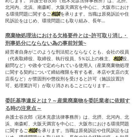
めします。 弁護士谷次郎（冠木克彦法律事務所）は、北摂、
北河内、北浜、南森町、大阪天満宮を中心に、大阪市におけ
る環境問題に関するご
相談
を承ります。当職は原発訴訟や住
民訴訟をはじめ、環境問題にも取り組み、長年...
廃棄物処理法における欠格要件とは~許可取り消し・
刑事処分にならない為の事前対策~
経営者自身がこのような刑法犯とならなくとも、会社の役員
（代表取締役、取締役、執行役員、5％以上の株主、
相談
役、
顧問など）や政令で定められている使用人（産業廃棄物処理
に関する契約について締結権限を有する者。本店や支店の支
店長など）が禁固刑や懲役刑を受けると許可（施設設置許
可、処理業許可）が取り消されることになります...
委託基準違反とは？～産業廃棄物を委託業者に依頼す
る時の注意点～
弁護士谷次郎（冠木克彦法律事務所）は、北摂、北河内、北
浜、南森町、大阪天満宮を中心に、大阪市における環境問題
に関するご
相談
を承ります。当職は原発訴訟や住民訴訟をは