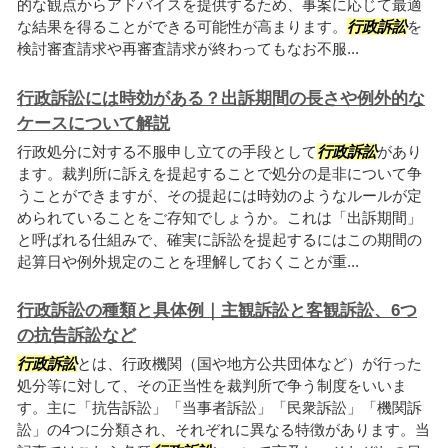
的な観点からアドバイスを提供するため、事案に応じて最適
な結果を得ることができる可能性が高まります。
行政訴訟
を
検討審査請求や再審査請求が終わってもなお不服...
行政訴訟には時効がある？出訴期間の長さや例外的な
ケースについて解説
行政処分に対する不服申し立ての手段として
行政訴訟
があり
ます。裁判所に訴えを提起することで処分の是非について争
うことができますが、その提起には時効のようなルールが定
められていることをご存知でしょうか。これは「出訴期間」
と呼ばれる仕組みで、確実に訴訟を提起するにはこの期間の
起算日や例外規定のことを理解しておくことが重...
行政訴訟の種類と具体例｜主観訴訟と客観訴訟、6つ
の抗告訴訟など
行政訴訟
とは、行政機関（国や地方公共団体など）が行った
処分等に対して、その正当性を裁判所で争う制度をいいま
す。主に「抗告訴訟」「当事者訴訟」「民衆訴訟」「機関訴
訟」の4つに分類され、それぞれに異なる特徴があります。当