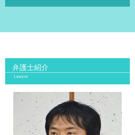
日照権 弁護士
発信者情報開示請求 費用
高次脳機能障害 症状
生活保護 引き下げ
退職勧奨 されたら
日照権とは
sns誹謗中傷 法律
債権回収 弁護士 費用
行政訴訟 弁護士 メリット
ハラスメント 定義
環境問題 北河内市 相談
不法投棄 罰則
ネット 名誉毀損
医療過誤 時効
行政訴訟 弁護士
不当解雇 慰謝料 相場
行政訴訟 大阪府 相談
産業廃棄物処理 注意点
誹謗中傷 対策
医療診断 ミス 相談
取消訴訟 わかりやすく
ハラスメント 種類
一般民事 北浜市 弁護士
環境マネジメント
ネット 誹謗中傷
医療 ミス 弁護
当事者 訴訟
環境問題 南森町 弁護士
廃棄物処理法 罰則
誹謗中傷 弁護士 費用相場
手術ミス 慰謝料 相場
公務災害認定 されない 場合
環境問題 北浜市 弁護士
廃棄物処理法 欠格要件とは
悪口中傷 犯罪
医療過誤 相談
行政訴訟 弁護士 費用
行政訴訟 北浜市 相談
日照権 侵害
誹謗中傷 弁護士
相続 トラブル 対策
取消 訴訟
労働問題 大阪天満宮 相談
産業廃棄物処理 流れ
離婚裁判 流れ
行政訴訟 弁護士費用 相場
弁護士紹介
行政訴訟 大阪市 相談
産業廃棄物 問題
看護師 医療ミス
抗告訴訟 種類
一般民事 南森町 弁護士
地球温暖化防止 対策
医療過誤 訴訟
取消訴訟 出訴期間
家事事件 阪神間 相談
産業廃棄物 収集運搬業 許可申請
離婚裁判 期間
一般民事 北摂市 相談
交通事故 弁護士
行政訴訟 北摂市 相談
医療 ミス 訴訟
環境問題 京都府 相談
裁判離婚 費用
家事事件 大阪天満宮 相談
高次脳機能障害 とは
労働問題 北摂市 相談
医療過誤 弁護士 費用
家事事件 北摂市 弁護士
離婚 裁判 弁護士費用