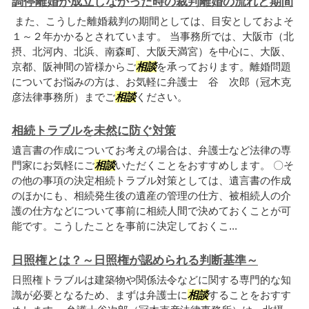
調停離婚が成立しなかった時の裁判離婚の流れと期間
また、こうした離婚裁判の期間としては、目安としておよそ
１～２年かかるとされています。 当事務所では、大阪市（北
摂、北河内、北浜、南森町、大阪天満宮）を中心に、大阪、
京都、阪神間の皆様からご
相談
を承っております。離婚問題
についてお悩みの方は、お気軽に弁護士 谷 次郎（冠木克
彦法律事務所）までご
相談
ください。
相続トラブルを未然に防ぐ対策
遺言書の作成についてお考えの場合は、弁護士など法律の専
門家にお気軽にご
相談
いただくことをおすすめします。 〇そ
の他の事項の決定相続トラブル対策としては、遺言書の作成
のほかにも、相続発生後の遺産の管理の仕方、被相続人の介
護の仕方などについて事前に相続人間で決めておくことが可
能です。こうしたことを事前に決定しておくこ...
日照権とは？～日照権が認められる判断基準～
日照権トラブルは建築物や関係法令などに関する専門的な知
識が必要となるため、まずは弁護士に
相談
することをおすす