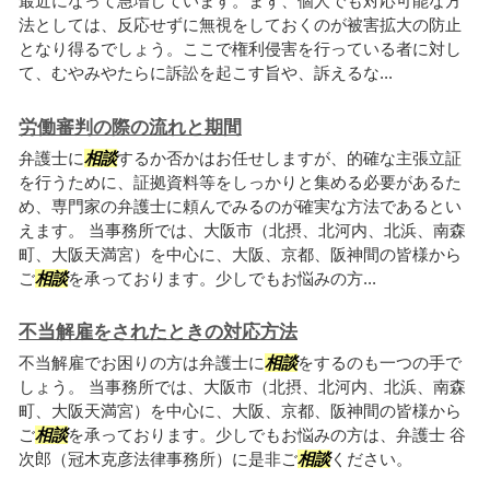
最近になって急増しています。まず、個人でも対応可能な方
法としては、反応せずに無視をしておくのが被害拡大の防止
となり得るでしょう。ここで権利侵害を行っている者に対し
て、むやみやたらに訴訟を起こす旨や、訴えるな...
労働審判の際の流れと期間
弁護士に
相談
するか否かはお任せしますが、的確な主張立証
を行うために、証拠資料等をしっかりと集める必要があるた
め、専門家の弁護士に頼んでみるのが確実な方法であるとい
えます。 当事務所では、大阪市（北摂、北河内、北浜、南森
町、大阪天満宮）を中心に、大阪、京都、阪神間の皆様から
ご
相談
を承っております。少しでもお悩みの方...
不当解雇をされたときの対応方法
不当解雇でお困りの方は弁護士に
相談
をするのも一つの手で
しょう。 当事務所では、大阪市（北摂、北河内、北浜、南森
町、大阪天満宮）を中心に、大阪、京都、阪神間の皆様から
ご
相談
を承っております。少しでもお悩みの方は、弁護士 谷
次郎（冠木克彦法律事務所）に是非ご
相談
ください。