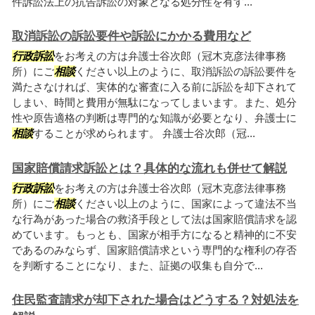
件訴訟法上の抗告訴訟の対象となる処分性を有す...
取消訴訟の訴訟要件や訴訟にかかる費用など
行政訴訟
をお考えの方は弁護士谷次郎（冠木克彦法律事務
所）にご
相談
ください以上のように、取消訴訟の訴訟要件を
満たさなければ、実体的な審査に入る前に訴訟を却下されて
しまい、時間と費用が無駄になってしまいます。また、処分
性や原告適格の判断は専門的な知識が必要となり、弁護士に
相談
することが求められます。 弁護士谷次郎（冠...
国家賠償請求訴訟とは？具体的な流れも併せて解説
行政訴訟
をお考えの方は弁護士谷次郎（冠木克彦法律事務
所）にご
相談
ください以上のように、国家によって違法不当
な行為があった場合の救済手段として法は国家賠償請求を認
めています。もっとも、国家が相手方になると精神的に不安
であるのみならず、国家賠償請求という専門的な権利の存否
を判断することになり、また、証拠の収集も自分で...
住民監査請求が却下された場合はどうする？対処法を