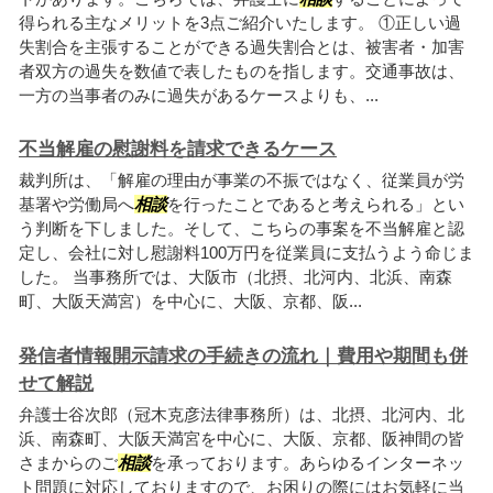
得られる主なメリットを3点ご紹介いたします。 ①正しい過
失割合を主張することができる過失割合とは、被害者・加害
者双方の過失を数値で表したものを指します。交通事故は、
一方の当事者のみに過失があるケースよりも、...
不当解雇の慰謝料を請求できるケース
裁判所は、「解雇の理由が事業の不振ではなく、従業員が労
基署や労働局へ
相談
を行ったことであると考えられる」とい
う判断を下しました。そして、こちらの事案を不当解雇と認
定し、会社に対し慰謝料100万円を従業員に支払うよう命じま
した。 当事務所では、大阪市（北摂、北河内、北浜、南森
町、大阪天満宮）を中心に、大阪、京都、阪...
発信者情報開示請求の手続きの流れ｜費用や期間も併
せて解説
弁護士谷次郎（冠木克彦法律事務所）は、北摂、北河内、北
浜、南森町、大阪天満宮を中心に、大阪、京都、阪神間の皆
さまからのご
相談
を承っております。あらゆるインターネッ
ト問題に対応しておりますので、お困りの際にはお気軽に当