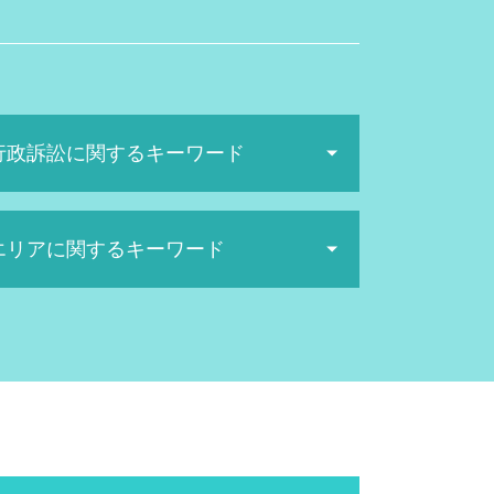
行政訴訟に関するキーワード
行政 訴訟 弁護士
エリアに関するキーワード
行政訴訟 手続き
行政訴訟 勝率
当事者訴訟 とは
行政訴訟 大阪天満宮 弁護士
機関 訴訟
労働問題 北摂市 相談
抗告訴訟 種類
インターネット問題 京都府 弁護士
行政訴訟 期間
一般民事 阪神間 相談
客観 訴訟
家事事件 阪神間 弁護士
民衆 訴訟
行政訴訟 北河内市 弁護士
行政訴訟 弁護士費用 相場
インターネット問題 北河内市 弁護士