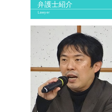
給料未払い 請求
弁護士紹介
日照権とは
労働審判 申立て
産業廃棄物 法律
不当解雇 弁護士
産業廃棄物処理 注意点
不当解雇 相談
日照権 侵害
退職勧奨 とは
日照権 弁護士
会社 セクハラ
地球温暖化防止 対策
パワハラ 防止
日照権 トラブル
セクハラ 裁判
廃棄物処理法 罰則
セクハラ 被害
環境マネジメント
給料未払い 内容証明
産業廃棄物 収集運搬業 許可申請