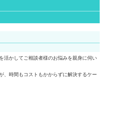
取消訴訟 費用
家事事件 北摂市 弁護士
行政訴訟 費用
行政訴訟 北摂市 相談
取消訴訟 要件
行政訴訟 北摂市 弁護士
国家賠償請求 訴訟
行政訴訟 南森町 弁護士
抗告訴訟 要件
家事事件 京都府 弁護士
公務災害認定 されない 場合
家事事件 大阪市 弁護士
当事者 訴訟
インターネット問題 大阪天満宮 弁護
行政訴訟 種類
を活かしてご相談者様のお悩みを親身に伺い
士
取消 訴訟
インターネット問題 京都府 相談
交通違反 不服申し立て 流れ
労働問題 北摂市 弁護士
が、時間もコストもかからずに解決するケー
インターネット問題 南森町 弁護士
インターネット問題 北摂市 弁護士
家事事件 北浜市 相談
インターネット問題 阪神間 相談