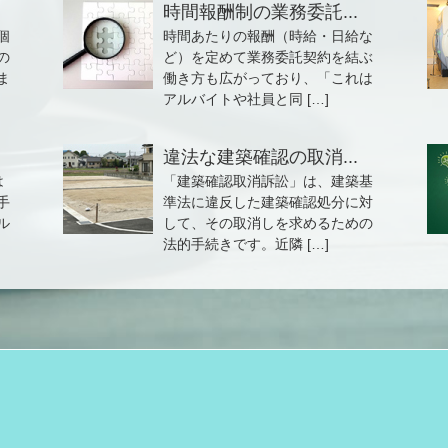
時間報酬制の業務委託...
個
時間あたりの報酬（時給・日給な
の
ど）を定めて業務委託契約を結ぶ
ま
働き方も広がっており、「これは
アルバイトや社員と同 […]
違法な建築確認の取消...
は
「建築確認取消訴訟」は、建築基
手
準法に違反した建築確認処分に対
ル
して、その取消しを求めるための
法的手続きです。近隣 […]