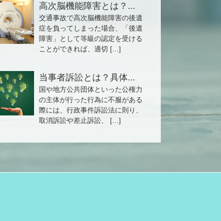
高次脳機能障害とは？...
交通事故で高次脳機能障害の後遺
症を負ってしまった場合、「後遺
障害」として等級の認定を受ける
ことができれば、適切 […]
当事者訴訟とは？具体...
国や地方公共団体といった公権力
の主体が行った行為に不服がある
際には、行政事件訴訟法に則り、
取消訴訟や差止訴訟、 […]