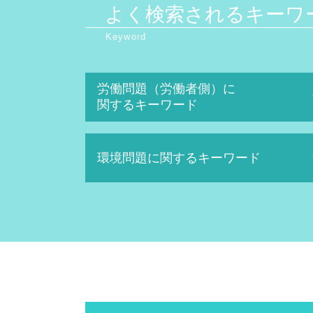
よく検索されるキーワ
労働問題（労働者側）に
関するキーワード
不当解雇 裁判 勝率
環境問題に関するキーワード
セクハラ 訴訟
ハラスメント 定義
不当解雇 裁判
産業廃棄物処理 流れ
未払い 残業代
廃棄物処理法 欠格要件とは
退職勧奨 されたら
地球温暖化防止条約
ハラスメント 種類
産業廃棄物 問題
パワハラ 上司
産業廃棄物 保管基準
解雇 種類
不法投棄 罰則
解雇 方法
日照権 判断基準