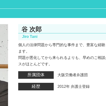
名誉棄損 時効
看護師 医療ミス
名誉棄損 慰謝料
交通事故 弁護士
誹謗中傷 弁護士
債権回収 弁護士 メリット
ネット被害 弁護士
債権回収 弁護士 費用
誹謗中傷 弁護士 費用相場
離婚裁判 期間
谷 次郎
誹謗中傷 相談
医療過誤 相談
ネット 誹謗中傷
Jiro Tani
医療過誤 弁護士 費用
ネット被害
個人の法律問題から専門的な事件まで、豊富な経験
高次脳機能障害 とは
sns 名誉毀損
ます。
医療過誤 訴訟
SNS誹謗中傷 対策
遺産相続 トラブル
問題が悪化してから来られるよりも、早めのご相談
離婚裁判 流れ
スがほとんどです。
債権回収 代行
所属団体
大阪労働者弁護団
相続 トラブル
経歴
2012年 弁護士登録