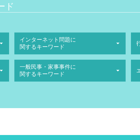
ード
インターネット問題に
関するキーワード
名誉毀損 慰謝料 相場
一般民事・家事事件に
ネット被害 相談
関するキーワード
名誉毀損 証拠
誹謗中傷 慰謝料
高次脳機能障害 症状
ネット 風評被害
医療 ミス 弁護
悪口中傷 犯罪
医療過誤 時効
ネットストーカー twitter
離婚 裁判 弁護士費用
誹謗中傷 対策
相続 トラブル 弁護士
sns誹謗中傷 法律
裁判離婚 費用
ネット 名誉毀損
手術ミス 慰謝料 相場