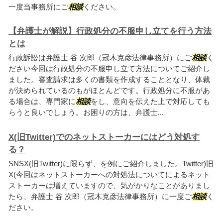
一度当事務所にご
相談
ください。
【弁護士が解説】行政処分の不服申し立てを行う方法
とは
行政訴訟は弁護士 谷 次郎（冠木克彦法律事務所）にご
相談
く
ださい今回は行政処分の不服申し立て方法についてご紹介し
ました。審査請求は多くの書類を作成することとなり、体裁
が決められているのもがほとんどです。行政処分に不服があ
る場合は、専門家に
相談
をし、意向を伝えた上で対応しても
らうと良いでしょう。お困りの方は、弁護士...
X(旧Twitter)でのネットストーカーにはどう対処す
る？
SNSX(旧Twitter)に限らず、を例にご紹介しました。Twitter)旧
X(今回はネットストーカーへの対処法についてによるネット
ストーカーは増えていますので、気がかりなことがありまし
たら、弁護士 谷 次郎（冠木克彦法律事務所）に一度ご
相談
く
ださい。