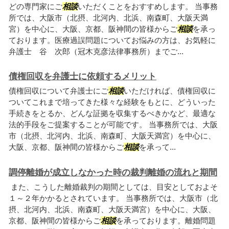
どの専門家にご
相談
いただくことをおすすめします。 当事務
所では、大阪市（北摂、北河内、北浜、南森町、大阪天満
宮）を中心に、大阪、京都、阪神間の皆様からご
相談
を承っ
ております。医療過誤問題についてお悩みの方は、お気軽に
弁護士 谷 次郎（冠木克彦法律事務所）までご...
債権回収を弁護士に依頼するメリット
債権回収について弁護士にご
相談
いただければ、債権回収に
ついてこれまで培ってきた様々な経験をもとに、どういった
手続きをとるか、どんな証拠を収集するべきかなど、最適な
法的手段をご提案することが可能です。 当事務所では、大阪
市（北摂、北河内、北浜、南森町、大阪天満宮）を中心に、
大阪、京都、阪神間の皆様からご
相談
を承って...
調停離婚が成立しなかった時の裁判離婚の流れと期間
また、こうした離婚裁判の期間としては、目安としておよそ
１～２年かかるとされています。 当事務所では、大阪市（北
摂、北河内、北浜、南森町、大阪天満宮）を中心に、大阪、
京都、阪神間の皆様からご
相談
を承っております。離婚問題