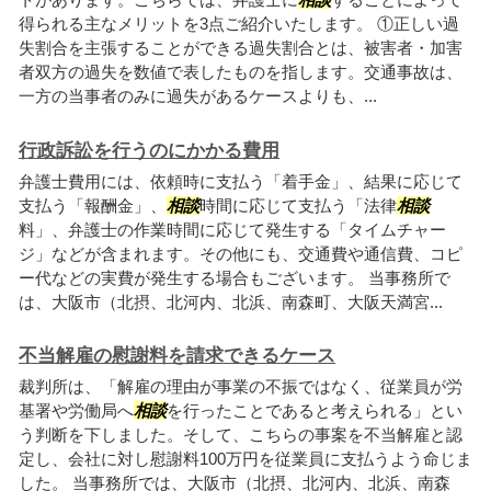
得られる主なメリットを3点ご紹介いたします。 ①正しい過
失割合を主張することができる過失割合とは、被害者・加害
者双方の過失を数値で表したものを指します。交通事故は、
一方の当事者のみに過失があるケースよりも、...
行政訴訟を行うのにかかる費用
弁護士費用には、依頼時に支払う「着手金」、結果に応じて
支払う「報酬金」、
相談
時間に応じて支払う「法律
相談
料」、弁護士の作業時間に応じて発生する「タイムチャー
ジ」などが含まれます。その他にも、交通費や通信費、コピ
ー代などの実費が発生する場合もございます。 当事務所で
は、大阪市（北摂、北河内、北浜、南森町、大阪天満宮...
不当解雇の慰謝料を請求できるケース
裁判所は、「解雇の理由が事業の不振ではなく、従業員が労
基署や労働局へ
相談
を行ったことであると考えられる」とい
う判断を下しました。そして、こちらの事案を不当解雇と認
定し、会社に対し慰謝料100万円を従業員に支払うよう命じま
した。 当事務所では、大阪市（北摂、北河内、北浜、南森