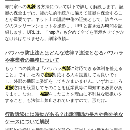
専門家への
相談
各方法について以下で詳しく解説します。証
拠の保全まずは、後の法的手続きに備えて証拠を保全するこ
とが重要です。ネット上の誹謗中傷の証拠として、該当ペー
ジのスクリーンショットを撮影し、URLと書き込み時間を記
録します。URLは、「http://」も含めて全てを表示させておか
なければなりません。削除依頼...
パワハラ防止法とはどんな法律？違法となるパワハラ
や事業者の義務について
もう１つの義務は「パワハラ
相談
に対応できる体制を整える
こと」です。社内で
相談
対応する人を設置しても良いです
し、外部の機関に委託をしてもかまいません。いずれにしろ
相談
窓口を設置してそのことを従業員等に周知する必要があ
ります。なお、「
相談
をしたことを理由に不利益な取扱いを
すること」も法律上禁止されていますので、形だけ...
行政訴訟には時効がある？出訴期間の長さや例外的な
ケースについて解説
※契約の締結や行政計画など処分に該当しない行為だと取消