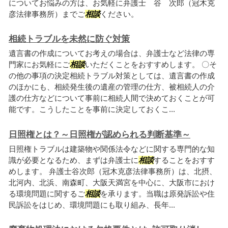
についてお悩みの方は、お気軽に弁護士 谷 次郎（冠木克
彦法律事務所）までご
相談
ください。
相続トラブルを未然に防ぐ対策
遺言書の作成についてお考えの場合は、弁護士など法律の専
門家にお気軽にご
相談
いただくことをおすすめします。 〇そ
の他の事項の決定相続トラブル対策としては、遺言書の作成
のほかにも、相続発生後の遺産の管理の仕方、被相続人の介
護の仕方などについて事前に相続人間で決めておくことが可
能です。こうしたことを事前に決定しておくこ...
日照権とは？～日照権が認められる判断基準～
日照権トラブルは建築物や関係法令などに関する専門的な知
識が必要となるため、まずは弁護士に
相談
することをおすす
めします。 弁護士谷次郎（冠木克彦法律事務所）は、北摂、
北河内、北浜、南森町、大阪天満宮を中心に、大阪市におけ
る環境問題に関するご
相談
を承ります。当職は原発訴訟や住
民訴訟をはじめ、環境問題にも取り組み、長年...