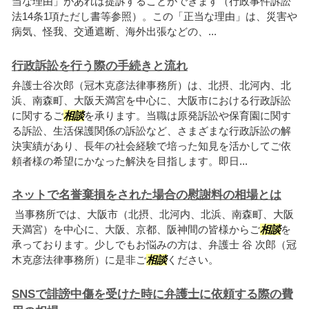
当な理由」があれば提訴することができます（行政事件訴訟
法14条1項ただし書等参照）。この「正当な理由」は、災害や
病気、怪我、交通遮断、海外出張などの、...
行政訴訟を行う際の手続きと流れ
弁護士谷次郎（冠木克彦法律事務所）は、北摂、北河内、北
浜、南森町、大阪天満宮を中心に、大阪市における行政訴訟
に関するご
相談
を承ります。当職は原発訴訟や保育園に関す
る訴訟、生活保護関係の訴訟など、さまざまな行政訴訟の解
決実績があり、長年の社会経験で培った知見を活かしてご依
頼者様の希望にかなった解決を目指します。即日...
ネットで名誉棄損をされた場合の慰謝料の相場とは
当事務所では、大阪市（北摂、北河内、北浜、南森町、大阪
天満宮）を中心に、大阪、京都、阪神間の皆様からご
相談
を
承っております。少しでもお悩みの方は、弁護士 谷 次郎（冠
木克彦法律事務所）に是非ご
相談
ください。
SNSで誹謗中傷を受けた時に弁護士に依頼する際の費