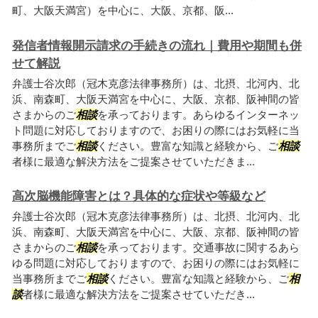
町、大阪天満宮）を中心に、大阪、京都、阪...
発信者情報開示請求の手続きの流れ｜費用や期間も併
せて解説
弁護士谷次郎（冠木克彦法律事務所）は、北摂、北河内、北
浜、南森町、大阪天満宮を中心に、大阪、京都、阪神間の皆
さまからのご
相談
を承っております。あらゆるインターネッ
ト問題に対応しておりますので、お困りの際にはお気軽に当
事務所までご
相談
ください。豊富な知識と経験から、ご
相談
者様に最適な解決方法をご提案させていただきま...
高次脳機能障害とは？具体的な症状や等級など
弁護士谷次郎（冠木克彦法律事務所）は、北摂、北河内、北
浜、南森町、大阪天満宮を中心に、大阪、京都、阪神間の皆
さまからのご
相談
を承っております。交通事故に関するあら
ゆる問題に対応しておりますので、お困りの際にはお気軽に
当事務所までご
相談
ください。豊富な知識と経験から、ご
相
談
者様に最適な解決方法をご提案させていただき...