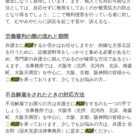
最近になって急増しています。まず、個人でも対応可能な方
法としては、反応せずに無視をしておくのが被害拡大の防止
となり得るでしょう。ここで権利侵害を行っている者に対し
て、むやみやたらに訴訟を起こす旨や、訴えるな...
労働審判の際の流れと期間
弁護士に
相談
するか否かはお任せしますが、的確な主張立証
を行うために、証拠資料等をしっかりと集める必要があるた
め、専門家の弁護士に頼んでみるのが確実な方法であるとい
えます。 当事務所では、大阪市（北摂、北河内、北浜、南森
町、大阪天満宮）を中心に、大阪、京都、阪神間の皆様から
ご
相談
を承っております。少しでもお悩みの方...
不当解雇をされたときの対応方法
不当解雇でお困りの方は弁護士に
相談
をするのも一つの手で
しょう。 当事務所では、大阪市（北摂、北河内、北浜、南森
町、大阪天満宮）を中心に、大阪、京都、阪神間の皆様から
ご
相談
を承っております。少しでもお悩みの方は、弁護士 谷
次郎（冠木克彦法律事務所）に是非ご
相談
ください。