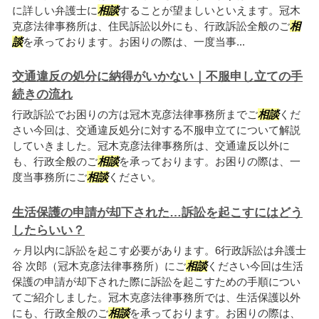
に詳しい弁護士に
相談
することが望ましいといえます。冠木
克彦法律事務所は、住民訴訟以外にも、行政訴訟全般のご
相
談
を承っております。お困りの際は、一度当事...
交通違反の処分に納得がいかない｜不服申し立ての手
続きの流れ
行政訴訟でお困りの方は冠木克彦法律事務所までご
相談
くだ
さい今回は、交通違反処分に対する不服申立てについて解説
していきました。冠木克彦法律事務所は、交通違反以外に
も、行政全般のご
相談
を承っております。お困りの際は、一
度当事務所にご
相談
ください。
生活保護の申請が却下された…訴訟を起こすにはどう
したらいい？
ヶ月以内に訴訟を起こす必要があります。6行政訴訟は弁護士
谷 次郎（冠木克彦法律事務所）にご
相談
ください今回は生活
保護の申請が却下された際に訴訟を起こすための手順につい
てご紹介しました。冠木克彦法律事務所では、生活保護以外
にも、行政全般のご
相談
を承っております。お困りの際は、