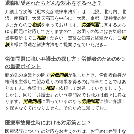
退職勧奨されたらどんな対応をするべき？
弁護士谷次郎（冠木克彦法律事務所）は、北摂、北河内、北
浜、南森町、大阪天満宮を中心に、大阪、京都、阪神間の皆
さまからのご
相談
を承っております。
労働問題
に関するあら
ゆる問題に対応しておりますので、お困りの際にはお気軽に
当事務所までご
相談
ください。豊富な知識と経験から、ご
相
談
者様に最適な解決方法をご提案させていただき...
労働問題に強い弁護士の探し方：労働者のための6つ
の重要ポイント
勤め先の企業との間で
労働問題
が生じたとき、労働者自身が
権利を主張して望み通りの結果を得るのは簡単なことではあ
りません。弁護士に
相談
・依頼して対処していきましょう。
しかし、同じ「弁護士」という専門家でも能力は個々に異な
ります。
労働問題
に困っているのなら
労働問題
に強い弁護士
を探さなくてはなりません。そのために知ってお...
医療事故発生時における対応策とは？
医療過誤についての対応をお考えの方は、お早めに弁護士な