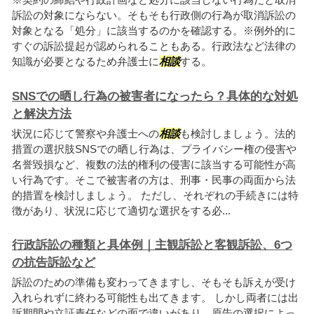
訴訟の対象にならない。そもそも行政側の行為が取消訴訟の
対象となる「処分」に該当するのかを確認する。※例外的に
すぐの訴訟提起が認められることもある。行政法など法律の
知識が必要となるため弁護士に
相談
する。
SNSでの晒し行為の被害者になったら？具体的な対処
と解決方法
状況に応じて警察や弁護士への
相談
も検討しましょう。法的
措置の選択肢SNSでの晒し行為は、プライバシー権の侵害や
名誉毀損など、複数の法的権利の侵害に該当する可能性が高
い行為です。そこで被害者の方は、刑事・民事の両面から法
的措置を検討しましょう。 ただし、それぞれの手続きには特
徴があり、状況に応じて適切な選択をする必...
行政訴訟の種類と具体例｜主観訴訟と客観訴訟、6つ
の抗告訴訟など
訴訟のための準備も変わってきますし、そもそも訴えが受け
入れられずに終わる可能性も出てきます。 しかし両者には出
訴期間や立証責任などの面で違いがあり、原告の選択によっ