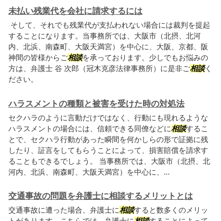
未払い残業代を会社に請求するには
そして、それでも残業代が支払われない場合には裁判を提起
することになります。当事務所では、大阪市（北摂、北河
内、北浜、南森町、大阪天満宮）を中心に、大阪、京都、阪
神間の皆様からご
相談
を承っております。少しでもお悩みの
方は、弁護士 谷 次郎（冠木克彦法律事務所）に是非ご
相談
く
ださい。
ハラスメントの種類と被害を受けた時の対処法
セクハラのように言動だけではなく、行動にも現れるような
ハラスメントの場合には、信頼できる同僚などに
相談
するこ
とで、セクハラ行動があった瞬間を何かしらの形で証拠に残
したり、証言をしてもらうことによって、損害賠償を請求す
ることもできるでしょう。 当事務所では、大阪市（北摂、北
河内、北浜、南森町、大阪天満宮）を中心に、...
交通事故の問題を弁護士に相談するメリットとは
交通事故に遭った場合、弁護士に
相談
すると数多くのメリッ
トがあります。こちらでは、弁護士に
相談
することによって