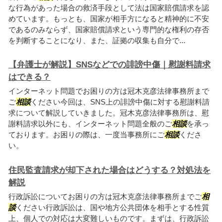
な行為があった場合の救済手段として法は国家賠償請求を認
めています。もっとも、国家が相手方になると精神的に不安
であるのみならず、国家賠償請求という専門的な権利の存否
を判断することになり、また、証拠の収集も自分で...
【弁護士が解説】SNSなどでの誹謗中傷｜慰謝料請求
はできる？
インターネット問題でお困りの方は冠木克彦法律事務所まで
ご
相談
ください今回は、SNS上の誹謗中傷に対する慰謝料請
求について解説していきました。冠木克彦法律事務所は、慰
謝料請求以外にも、インターネット問題全般のご
相談
を承っ
ております。お困りの際は、一度当事務所にご
相談
くださ
い。
住民監査請求が却下された場合はどうする？対処法を
解説
行政訴訟についてお困りの方は冠木克彦法律事務所までご
相
談
ください行政訴訟は、国や地方公共団体を相手とする性質
上、個人での対応は大変難しいものです。まずは、行政訴訟