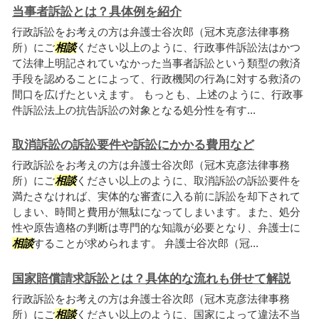
当事者訴訟とは？具体例を紹介
行政訴訟をお考えの方は弁護士谷次郎（冠木克彦法律事務
所）にご
相談
ください以上のように、行政事件訴訟法はかつ
て法律上明記されていなかった当事者訴訟という類型の救済
手段を認めることによって、行政機関の行為に対する救済の
間口を広げたといえます。 もっとも、上述のように、行政事
件訴訟法上の抗告訴訟の対象となる処分性を有す...
取消訴訟の訴訟要件や訴訟にかかる費用など
行政訴訟をお考えの方は弁護士谷次郎（冠木克彦法律事務
所）にご
相談
ください以上のように、取消訴訟の訴訟要件を
満たさなければ、実体的な審査に入る前に訴訟を却下されて
しまい、時間と費用が無駄になってしまいます。また、処分
性や原告適格の判断は専門的な知識が必要となり、弁護士に
相談
することが求められます。 弁護士谷次郎（冠...
国家賠償請求訴訟とは？具体的な流れも併せて解説
行政訴訟をお考えの方は弁護士谷次郎（冠木克彦法律事務
所）にご
相談
ください以上のように、国家によって違法不当