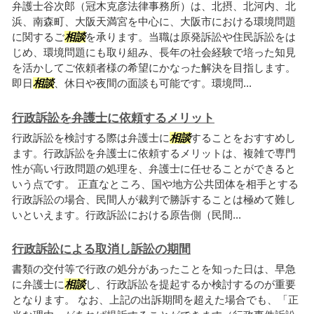
弁護士谷次郎（冠木克彦法律事務所）は、北摂、北河内、北
浜、南森町、大阪天満宮を中心に、大阪市における環境問題
に関するご
相談
を承ります。当職は原発訴訟や住民訴訟をは
じめ、環境問題にも取り組み、長年の社会経験で培った知見
を活かしてご依頼者様の希望にかなった解決を目指します。
即日
相談
、休日や夜間の面談も可能です。環境問...
行政訴訟を弁護士に依頼するメリット
行政訴訟を検討する際は弁護士に
相談
することをおすすめし
ます。行政訴訟を弁護士に依頼するメリットは、複雑で専門
性が高い行政問題の処理を、弁護士に任せることができると
いう点です。 正直なところ、国や地方公共団体を相手とする
行政訴訟の場合、民間人が裁判で勝訴することは極めて難し
いといえます。行政訴訟における原告側（民間...
行政訴訟による取消し訴訟の期間
書類の交付等で行政の処分があったことを知った日は、早急
に弁護士に
相談
し、行政訴訟を提起するか検討するのが重要
となります。 なお、上記の出訴期間を超えた場合でも、「正