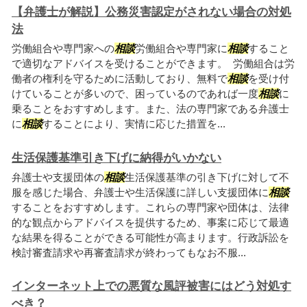
【弁護士が解説】公務災害認定がされない場合の対処
法
労働組合や専門家への
相談
労働組合や専門家に
相談
すること
で適切なアドバイスを受けることができます。 労働組合は労
働者の権利を守るために活動しており、無料で
相談
を受け付
けていることが多いので、困っているのであれば一度
相談
に
乗ることをおすすめします。また、法の専門家である弁護士
に
相談
することにより、実情に応じた措置を...
生活保護基準引き下げに納得がいかない
弁護士や支援団体の
相談
生活保護基準の引き下げに対して不
服を感じた場合、弁護士や生活保護に詳しい支援団体に
相談
することをおすすめします。これらの専門家や団体は、法律
的な観点からアドバイスを提供するため、事案に応じて最適
な結果を得ることができる可能性が高まります。行政訴訟を
検討審査請求や再審査請求が終わってもなお不服...
インターネット上での悪質な風評被害にはどう対処す
べき？