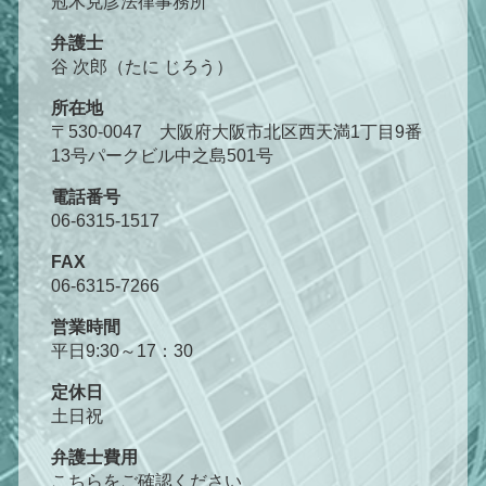
冠木克彦法律事務所
弁護士
谷 次郎（たに じろう）
所在地
〒530-0047 大阪府大阪市北区西天満1丁目9番
13号パークビル中之島501号
電話番号
06-6315-1517
FAX
06-6315-7266
営業時間
平日9:30～17：30
定休日
土日祝
弁護士費用
こちら
をご確認ください