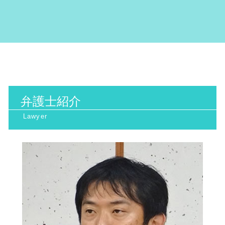
廃棄物処理法 罰則
誹謗中傷 対策
医療過誤 訴訟
行政訴訟 流れ
不当解雇 労基署
労働問題 阪神間 弁護士
不法投棄 罰則
名誉棄損 慰謝料
医療過誤 弁護士 費用
当事者訴訟 とは
セクハラ 訴訟
一般民事 大阪市 弁護士
産業廃棄物 保管基準
誹謗中傷 弁護士
離婚裁判 期間
抗告訴訟 要件
パワハラ 上司
家事事件 南森町 弁護士
産業廃棄物 収集運搬業 許可申請
ネットストーカー twitter
医療診断 ミス 相談
取消訴訟 わかりやすく
一般民事 北浜市 相談
地球温暖化防止条約
sns 名誉毀損
裁判離婚 費用
行政処分 不服申し立て
一般民事 阪神間 相談
日照権 判断基準
誹謗中傷 弁護士 費用相場
看護師 医療ミス
主観 訴訟
環境問題 京都府 弁護士
地球温暖化防止 対策
名誉毀損 証拠
高次脳機能障害 とは
行政訴訟 弁護士
労働問題 北浜市 弁護士
産業廃棄物 問題
医療過誤 相談
取消訴訟 要件
弁護士紹介
環境問題 北河内市 弁護士
廃棄物処理法 欠格要件とは
遺産相続 トラブル
行政訴訟 弁護士 メリット
労働問題 阪神間 相談
日照権 トラブル
債権回収 弁護士 費用
抗告訴訟 種類
労働問題 北河内市 相談
産業廃棄物処理 注意点
医療過誤 時効
環境問題 阪神間 相談
相続 トラブル
インターネット問題 北摂市 弁護士
相続 トラブル 弁護士
環境問題 南森町 相談
相続 トラブル 対策
行政訴訟 南森町 相談
医療 ミス 訴訟
行政訴訟 京都府 相談
離婚 裁判 弁護士費用
労働問題 大阪天満宮 相談
交通事故 弁護士
行政訴訟 大阪市 弁護士