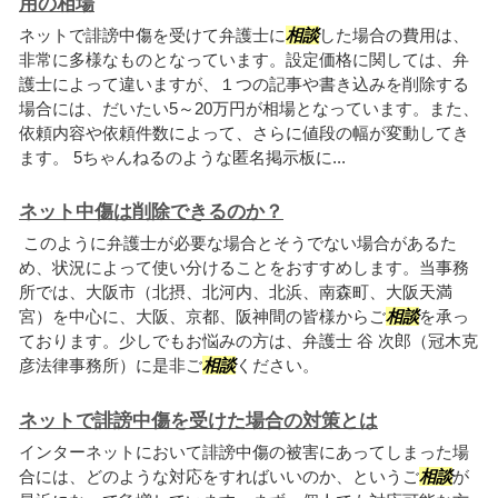
用の相場
ネットで誹謗中傷を受けて弁護士に
相談
した場合の費用は、
非常に多様なものとなっています。設定価格に関しては、弁
護士によって違いますが、１つの記事や書き込みを削除する
場合には、だいたい5～20万円が相場となっています。また、
依頼内容や依頼件数によって、さらに値段の幅が変動してき
ます。 5ちゃんねるのような匿名掲示板に...
ネット中傷は削除できるのか？
このように弁護士が必要な場合とそうでない場合があるた
め、状況によって使い分けることをおすすめします。当事務
所では、大阪市（北摂、北河内、北浜、南森町、大阪天満
宮）を中心に、大阪、京都、阪神間の皆様からご
相談
を承っ
ております。少しでもお悩みの方は、弁護士 谷 次郎（冠木克
彦法律事務所）に是非ご
相談
ください。
ネットで誹謗中傷を受けた場合の対策とは
インターネットにおいて誹謗中傷の被害にあってしまった場
合には、どのような対応をすればいいのか、というご
相談
が