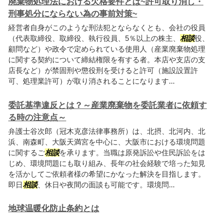
廃棄物処理法における欠格要件とは~許可取り消し・
刑事処分にならない為の事前対策~
経営者自身がこのような刑法犯とならなくとも、会社の役員
（代表取締役、取締役、執行役員、5％以上の株主、
相談
役、
顧問など）や政令で定められている使用人（産業廃棄物処理
に関する契約について締結権限を有する者。本店や支店の支
店長など）が禁固刑や懲役刑を受けると許可（施設設置許
可、処理業許可）が取り消されることになります...
委託基準違反とは？～産業廃棄物を委託業者に依頼す
る時の注意点～
弁護士谷次郎（冠木克彦法律事務所）は、北摂、北河内、北
浜、南森町、大阪天満宮を中心に、大阪市における環境問題
に関するご
相談
を承ります。当職は原発訴訟や住民訴訟をは
じめ、環境問題にも取り組み、長年の社会経験で培った知見
を活かしてご依頼者様の希望にかなった解決を目指します。
即日
相談
、休日や夜間の面談も可能です。環境問...
地球温暖化防止条約とは