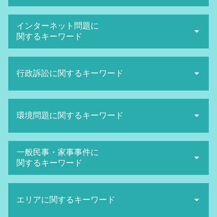
退職勧奨 されたら
インターネット問題に
労働審判 期間
関するキーワード
労働審判 手続き
不当解雇 慰謝料 相場
誹謗中傷 相談
労働審判 申立て
行政訴訟に関するキーワード
ネット 誹謗中傷
解雇 種類
誹謗中傷 慰謝料
給料未払い 内容証明
sns誹謗中傷 法律
行政訴訟 弁護士費用 相場
給料未払い 請求
発信者情報開示請求 費用
環境問題に関するキーワード
交通違反 不服申し立て 流れ
ハラスメント 種類
ネット被害 相談
行政訴訟 弁護士 費用
労働審判 解決金 相場
SNS誹謗中傷 対策
行政訴訟 費用
解雇 方法
産業廃棄物 法律
ネット被害
一般民事・家事事件に
取消訴訟 費用
未払い 残業代
日照権 弁護士
ネット被害 弁護士
関するキーワード
生活保護 訴訟
不当解雇 裁判 勝率
環境マネジメント
ネット 名誉毀損
住民監査請求 却下
セクハラ 被害
日照権 侵害
悪口中傷 犯罪
医療 ミス 弁護
当事者 訴訟
不当解雇 損害賠償
日照権とは
名誉毀損 慰謝料 相場
エリアに関するキーワード
債権回収 弁護士 メリット
国家賠償請求 訴訟
退職勧奨 とは
産業廃棄物処理 流れ
ネット 風評被害
債権回収 代行
民衆 訴訟
不当解雇 裁判