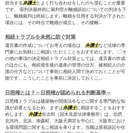
担当する
弁護士
とよく打ち合わせをしたのち望むことが重要
です。 ⑥判決最終的に裁判官が離婚訴訟についての判決を下
し、離婚裁判は終結します。離婚を任用する判決が下された
場合には、その時点で離婚が成立し、その後離...
相続トラブルを未然に防ぐ対策
遺言書の作成についてお考えの場合は、
弁護士
など法律の専
門家にお気軽にご相談いただくことをおすすめします。 〇そ
の他の事項の決定相続トラブル対策としては、遺言書の作成
のほかにも、相続発生後の遺産の管理の仕方、被相続人の介
護の仕方などについて事前に相続人間で決めておくことが可
能です。こうしたことを事前に決定しておくこ...
日照権とは？～日照権が認められる判断基準～
日照権トラブルは建築物や関係法令などに関する専門的な知
識が必要となるため、まずは
弁護士
に相談することをおすす
めします。
弁護士
谷次郎（冠木克彦法律事務所）は、北摂、
北河内、北浜、南森町、大阪天満宮を中心に、大阪市におけ
る環境問題に関するご相談を承ります。当職は原発訴訟や住