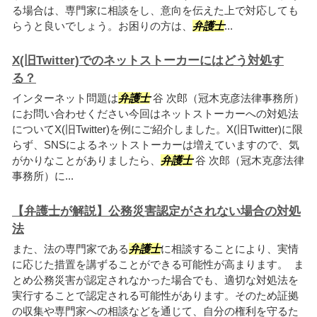
る場合は、専門家に相談をし、意向を伝えた上で対応しても
らうと良いでしょう。お困りの方は、
弁護士
...
X(旧Twitter)でのネットストーカーにはどう対処す
る？
インターネット問題は
弁護士
谷 次郎（冠木克彦法律事務所）
にお問い合わせください今回はネットストーカーへの対処法
についてX(旧Twitter)を例にご紹介しました。X(旧Twitter)に限
らず、SNSによるネットストーカーは増えていますので、気
がかりなことがありましたら、
弁護士
谷 次郎（冠木克彦法律
事務所）に...
【弁護士が解説】公務災害認定がされない場合の対処
法
また、法の専門家である
弁護士
に相談することにより、実情
に応じた措置を講ずることができる可能性が高まります。 ま
とめ公務災害が認定されなかった場合でも、適切な対処法を
実行することで認定される可能性があります。そのため証拠
の収集や専門家への相談などを通じて、自分の権利を守るた