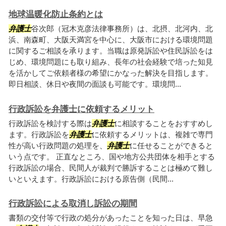
地球温暖化防止条約とは
弁護士
谷次郎（冠木克彦法律事務所）は、北摂、北河内、北
浜、南森町、大阪天満宮を中心に、大阪市における環境問題
に関するご相談を承ります。当職は原発訴訟や住民訴訟をは
じめ、環境問題にも取り組み、長年の社会経験で培った知見
を活かしてご依頼者様の希望にかなった解決を目指します。
即日相談、休日や夜間の面談も可能です。環境問...
行政訴訟を弁護士に依頼するメリット
行政訴訟を検討する際は
弁護士
に相談することをおすすめし
ます。行政訴訟を
弁護士
に依頼するメリットは、複雑で専門
性が高い行政問題の処理を、
弁護士
に任せることができると
いう点です。 正直なところ、国や地方公共団体を相手とする
行政訴訟の場合、民間人が裁判で勝訴することは極めて難し
いといえます。行政訴訟における原告側（民間...
行政訴訟による取消し訴訟の期間
書類の交付等で行政の処分があったことを知った日は、早急