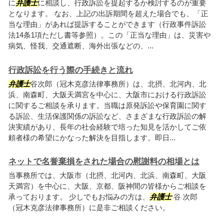
に
弁護士
に相談し、行政訴訟を提起するか検討するのが重要
となります。 なお、上記の出訴期間を超えた場合でも、「正
当な理由」があれば提訴することができます（行政事件訴訟
法14条1項ただし書等参照）。この「正当な理由」は、災害や
病気、怪我、交通遮断、海外出張などの、...
行政訴訟を行う際の手続きと流れ
弁護士
谷次郎（冠木克彦法律事務所）は、北摂、北河内、北
浜、南森町、大阪天満宮を中心に、大阪市における行政訴訟
に関するご相談を承ります。当職は原発訴訟や保育園に関す
る訴訟、生活保護関係の訴訟など、さまざまな行政訴訟の解
決実績があり、長年の社会経験で培った知見を活かしてご依
頼者様の希望にかなった解決を目指します。即日...
ネットで名誉棄損をされた場合の慰謝料の相場とは
当事務所では、大阪市（北摂、北河内、北浜、南森町、大阪
天満宮）を中心に、大阪、京都、阪神間の皆様からご相談を
承っております。 少しでもお悩みの方は、
弁護士
谷 次郎
（冠木克彦法律事務所）に是非ご相談ください。