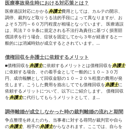
医療事故発生時における対応策とは？
医療過誤対応にかかる
弁護士
費用としては、カルテの開示、
調停、裁判など取りうる法的手段によって異なりますが、お
よそ５万円～６０万円程度が相場となっています。 医療過誤
は、民法７０９条に規定される不法行為責任に基づく損害賠
償請求を行う場合、症状を固定してから３年が経過すると一
般的には消滅時効が成立するとされています。...
債権回収を弁護士に依頼するメリット
■債権回収を
弁護士
に依頼するメリットとは債権回収を
弁護士
に依頼する場合、その着手金として一般的に１０～３０万
円、成功報酬として回収金額の１０～２０％程度の費用が発
生します。こうした費用を捻出してでも債権回収を
弁護士
に
依頼するメリットについて、以下にご紹介します。 債権回収
を
弁護士
に代行してもらうメリットとして、ま...
調停離婚が成立しなかった時の裁判離婚の流れと期間
争点整理を終えたのち、当事者に対する尋問が裁判官や自ら
の
弁護士
、相手の
弁護士
からなされます。ここでは、自らを