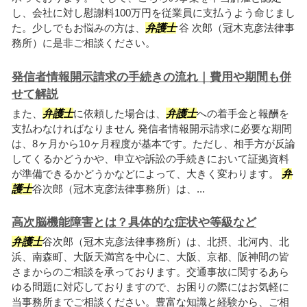
し、会社に対し慰謝料100万円を従業員に支払うよう命じまし
た。少しでもお悩みの方は、
弁護士
谷 次郎（冠木克彦法律事
務所）に是非ご相談ください。
発信者情報開示請求の手続きの流れ｜費用や期間も併
せて解説
また、
弁護士
に依頼した場合は、
弁護士
への着手金と報酬を
支払わなければなりません 発信者情報開示請求に必要な期間
は、8ヶ月から10ヶ月程度が基本です。ただし、相手方が反論
してくるかどうかや、申立や訴訟の手続きにおいて証拠資料
が準備できるかどうかなどによって、大きく変わります。
弁
護士
谷次郎（冠木克彦法律事務所）は、...
高次脳機能障害とは？具体的な症状や等級など
弁護士
谷次郎（冠木克彦法律事務所）は、北摂、北河内、北
浜、南森町、大阪天満宮を中心に、大阪、京都、阪神間の皆
さまからのご相談を承っております。交通事故に関するあら
ゆる問題に対応しておりますので、お困りの際にはお気軽に
当事務所までご相談ください。豊富な知識と経験から、ご相