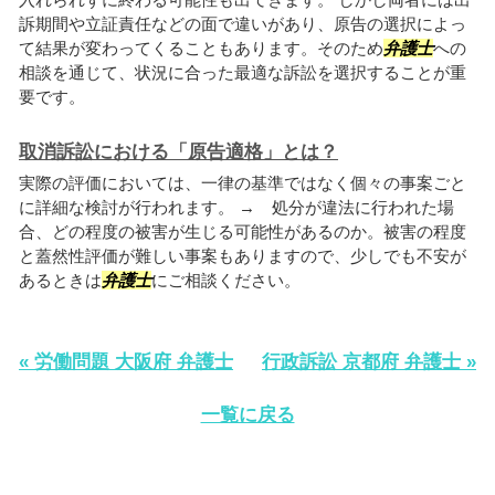
訴期間や立証責任などの面で違いがあり、原告の選択によっ
て結果が変わってくることもあります。そのため
弁護士
への
相談を通じて、状況に合った最適な訴訟を選択することが重
要です。
取消訴訟における「原告適格」とは？
実際の評価においては、一律の基準ではなく個々の事案ごと
に詳細な検討が行われます。 → 処分が違法に行われた場
合、どの程度の被害が生じる可能性があるのか。被害の程度
と蓋然性評価が難しい事案もありますので、少しでも不安が
あるときは
弁護士
にご相談ください。
« 労働問題 大阪府 弁護士
行政訴訟 京都府 弁護士 »
一覧に戻る