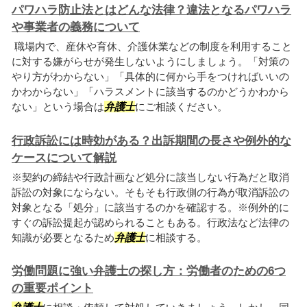
パワハラ防止法とはどんな法律？違法となるパワハラ
や事業者の義務について
職場内で、産休や育休、介護休業などの制度を利用すること
に対する嫌がらせが発生しないようにしましょう。「対策の
やり方がわからない」「具体的に何から手をつければいいの
かわからない」「ハラスメントに該当するのかどうかわから
ない」という場合は
弁護士
にご相談ください。
行政訴訟には時効がある？出訴期間の長さや例外的な
ケースについて解説
※契約の締結や行政計画など処分に該当しない行為だと取消
訴訟の対象にならない。そもそも行政側の行為が取消訴訟の
対象となる「処分」に該当するのかを確認する。※例外的に
すぐの訴訟提起が認められることもある。行政法など法律の
知識が必要となるため
弁護士
に相談する。
労働問題に強い弁護士の探し方：労働者のための6つ
の重要ポイント