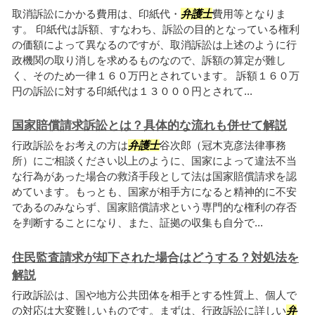
取消訴訟にかかる費用は、印紙代・
弁護士
費用等となりま
す。 印紙代は訴額、すなわち、訴訟の目的となっている権利
の価額によって異なるのですが、取消訴訟は上述のように行
政機関の取り消しを求めるものなので、訴額の算定が難し
く、そのため一律１６０万円とされています。 訴額１６０万
円の訴訟に対する印紙代は１３０００円とされて...
国家賠償請求訴訟とは？具体的な流れも併せて解説
行政訴訟をお考えの方は
弁護士
谷次郎（冠木克彦法律事務
所）にご相談ください以上のように、国家によって違法不当
な行為があった場合の救済手段として法は国家賠償請求を認
めています。もっとも、国家が相手方になると精神的に不安
であるのみならず、国家賠償請求という専門的な権利の存否
を判断することになり、また、証拠の収集も自分で...
住民監査請求が却下された場合はどうする？対処法を
解説
行政訴訟は、国や地方公共団体を相手とする性質上、個人で
の対応は大変難しいものです。まずは、行政訴訟に詳しい
弁