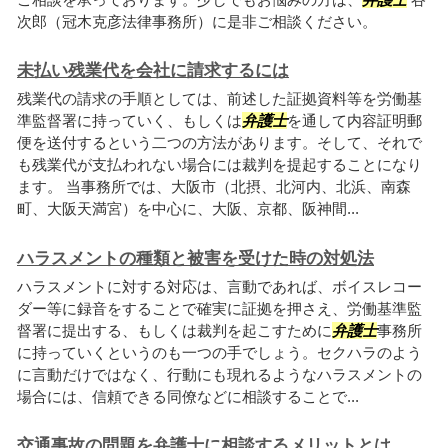
次郎（冠木克彦法律事務所）に是非ご相談ください。
未払い残業代を会社に請求するには
残業代の請求の手順としては、前述した証拠資料等を労働基
準監督署に持っていく、もしくは
弁護士
を通して内容証明郵
便を送付するという二つの方法があります。そして、それで
も残業代が支払われない場合には裁判を提起することになり
ます。 当事務所では、大阪市（北摂、北河内、北浜、南森
町、大阪天満宮）を中心に、大阪、京都、阪神間...
ハラスメントの種類と被害を受けた時の対処法
ハラスメントに対する対応は、言動であれば、ボイスレコー
ダー等に録音をすることで確実に証拠を押さえ、労働基準監
督署に提出する、もしくは裁判を起こすために
弁護士
事務所
に持っていくというのも一つの手でしょう。セクハラのよう
に言動だけではなく、行動にも現れるようなハラスメントの
場合には、信頼できる同僚などに相談することで...
交通事故の問題を弁護士に相談するメリットとは