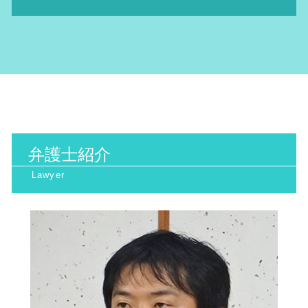
産業廃棄物 問題
名誉棄損 慰謝料
高次脳機能障害 症状
行政処分 不服申し立て
ハラスメント 定義
産業廃棄物処理 注意点
悪口中傷 犯罪
高次脳機能障害 とは
抗告訴訟 要件
不当解雇 労基署
家事事件 大阪市 相談
不法投棄 罰則
ネット被害 弁護士
手術ミス 慰謝料 相場
公務災害認定 されない 場合
パワハラ 上司
環境問題 阪神間 相談
産業廃棄物 保管基準
誹謗中傷 対策
債権回収 弁護士 費用
国家賠償請求 訴訟
不当解雇 相談
環境問題 北河内市 弁護士
産業廃棄物 法律
誹謗中傷 弁護士
相続 トラブル 対策
取消訴訟 出訴期間
家事事件 北摂市 相談
日照権とは
ネット 誹謗中傷
医療過誤 弁護士 費用
取消 訴訟
家事事件 北河内市 弁護士
日照権 トラブル
ネット 風評被害
医療診断 ミス 相談
取消訴訟 要件
環境問題 南森町 相談
地球温暖化防止条約
ネット被害 相談
債権回収 代行
生活保護 訴訟
環境問題 大阪府 相談
日照権 判断基準
裁判離婚 費用
行政 訴訟 弁護士
弁護士紹介
環境問題 京都府 弁護士
環境マネジメント
医療 ミス 弁護
生活保護 引き下げ
家事事件 阪神間 相談
地球温暖化防止 対策
看護師 医療ミス
機関 訴訟
インターネット問題 北浜市 弁護士
日照権 弁護士
医療過誤 相談
行政訴訟 北摂市 弁護士
相続 トラブル
家事事件 阪神間 弁護士
遺産相続 トラブル
環境問題 大阪天満宮 相談
医療 ミス 訴訟
行政訴訟 北浜市 弁護士
相続 トラブル 弁護士
労働問題 大阪天満宮 相談
医療過誤 訴訟
環境問題 大阪府 弁護士
交通事故 弁護士