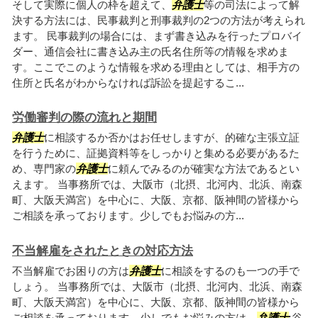
そして実際に個人の枠を超えて、
弁護士
等の司法によって解
決する方法には、民事裁判と刑事裁判の2つの方法が考えられ
ます。 民事裁判の場合には、まず書き込みを行ったプロバイ
ダー、通信会社に書き込み主の氏名住所等の情報を求めま
す。ここでこのような情報を求める理由としては、相手方の
住所と氏名がわからなければ訴訟を提起するこ...
労働審判の際の流れと期間
弁護士
に相談するか否かはお任せしますが、的確な主張立証
を行うために、証拠資料等をしっかりと集める必要があるた
め、専門家の
弁護士
に頼んでみるのが確実な方法であるとい
えます。 当事務所では、大阪市（北摂、北河内、北浜、南森
町、大阪天満宮）を中心に、大阪、京都、阪神間の皆様から
ご相談を承っております。少しでもお悩みの方...
不当解雇をされたときの対応方法
不当解雇でお困りの方は
弁護士
に相談をするのも一つの手で
しょう。 当事務所では、大阪市（北摂、北河内、北浜、南森
町、大阪天満宮）を中心に、大阪、京都、阪神間の皆様から
ご相談を承っております。少しでもお悩みの方は、
弁護士
谷