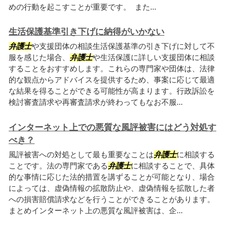
めの行動を起こすことが重要です。 また...
生活保護基準引き下げに納得がいかない
弁護士
や支援団体の相談生活保護基準の引き下げに対して不
服を感じた場合、
弁護士
や生活保護に詳しい支援団体に相談
することをおすすめします。これらの専門家や団体は、法律
的な観点からアドバイスを提供するため、事案に応じて最適
な結果を得ることができる可能性が高まります。行政訴訟を
検討審査請求や再審査請求が終わってもなお不服...
インターネット上での悪質な風評被害にはどう対処す
べき？
風評被害への対処として最も重要なことは
弁護士
に相談する
ことです。法の専門家である
弁護士
に相談することで、具体
的な事情に応じた法的措置を講ずることが可能となり、場合
によっては、虚偽情報の拡散防止や、虚偽情報を拡散した者
への損害賠償請求などを行うことができることがあります。
まとめインターネット上の悪質な風評被害は、企...