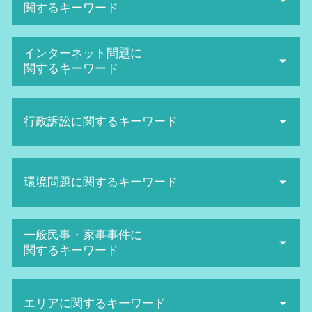
関するキーワード
退職勧奨 とは
インターネット問題に
解雇 種類
関するキーワード
不当解雇 慰謝料 相場
不当解雇 弁護士
ネットストーカー twitter
セクハラ 裁判
行政訴訟に関するキーワード
発信者情報開示請求 費用
労働審判 手続き
誹謗中傷 弁護士 費用相場
パワハラ 防止
sns誹謗中傷 法律
客観 訴訟
ハラスメント 種類
名誉棄損 時効
環境問題に関するキーワード
主観 訴訟
労働審判 期間
名誉毀損 証拠
民衆 訴訟
退職勧奨 されたら
誹謗中傷 慰謝料
行政訴訟 手続き
労働審判 解決金 相場
産業廃棄物 収集運搬業 許可申請
ネット被害
一般民事・家事事件に
行政訴訟 弁護士費用 相場
労働審判 申立て
日照権 侵害
SNS誹謗中傷 対策
関するキーワード
取消訴訟 費用
解雇 方法
産業廃棄物処理 流れ
sns 名誉毀損
行政訴訟 弁護士
不当解雇 裁判
廃棄物処理法 罰則
誹謗中傷 相談
離婚裁判 流れ
当事者訴訟 とは
給料未払い 請求
廃棄物処理法 欠格要件とは
名誉毀損 慰謝料 相場
エリアに関するキーワード
離婚裁判 期間
行政訴訟 種類
セクハラ 被害