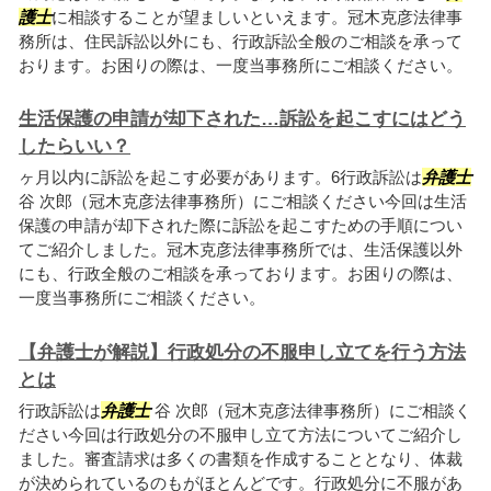
護士
に相談することが望ましいといえます。冠木克彦法律事
務所は、住民訴訟以外にも、行政訴訟全般のご相談を承って
おります。お困りの際は、一度当事務所にご相談ください。
生活保護の申請が却下された…訴訟を起こすにはどう
したらいい？
ヶ月以内に訴訟を起こす必要があります。6行政訴訟は
弁護士
谷 次郎（冠木克彦法律事務所）にご相談ください今回は生活
保護の申請が却下された際に訴訟を起こすための手順につい
てご紹介しました。冠木克彦法律事務所では、生活保護以外
にも、行政全般のご相談を承っております。お困りの際は、
一度当事務所にご相談ください。
【弁護士が解説】行政処分の不服申し立てを行う方法
とは
行政訴訟は
弁護士
谷 次郎（冠木克彦法律事務所）にご相談く
ださい今回は行政処分の不服申し立て方法についてご紹介し
ました。審査請求は多くの書類を作成することとなり、体裁
が決められているのもがほとんどです。行政処分に不服があ