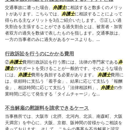
交通事故に遭った場合、
弁護士
に相談すると数多くのメリッ
トがあります。こちらでは、
弁護士
に相談することによって
得られる主なメリットを3点ご紹介いたします。 ①正しい過
失割合を主張することができる過失割合とは、被害者・加害
者双方の過失を数値で表したものを指します。交通事故は、
一方の当事者のみに過失があるケースよりも、...
行政訴訟を行うのにかかる費用
②
弁護士
費用行政訴訟を行う際には、法律の専門家である
弁
護士
のサポートを受けることが一般的です。そのような場合
には、
弁護士
費用を負担する必要があります。
弁護士
費用に
は、依頼時に支払う「着手金」、結果に応じて支払う「報酬
金」、相談時間に応じて支払う「法律相談料」、
弁護士
の作
業時間に応じて発生する「タイムチャージ」な...
不当解雇の慰謝料を請求できるケース
当事務所では、大阪市（北摂、北河内、北浜、南森町、大阪
天満宮）を中心に、大阪、京都、阪神間の皆様からご相談を
承っております。 そして、こちらの事案を不当解雇と認定