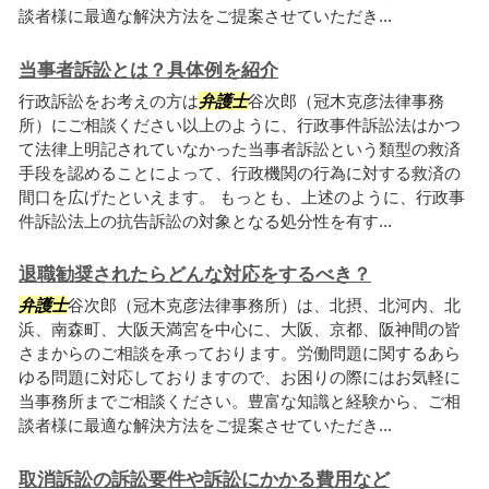
談者様に最適な解決方法をご提案させていただき...
当事者訴訟とは？具体例を紹介
行政訴訟をお考えの方は
弁護士
谷次郎（冠木克彦法律事務
所）にご相談ください以上のように、行政事件訴訟法はかつ
て法律上明記されていなかった当事者訴訟という類型の救済
手段を認めることによって、行政機関の行為に対する救済の
間口を広げたといえます。 もっとも、上述のように、行政事
件訴訟法上の抗告訴訟の対象となる処分性を有す...
退職勧奨されたらどんな対応をするべき？
弁護士
谷次郎（冠木克彦法律事務所）は、北摂、北河内、北
浜、南森町、大阪天満宮を中心に、大阪、京都、阪神間の皆
さまからのご相談を承っております。労働問題に関するあら
ゆる問題に対応しておりますので、お困りの際にはお気軽に
当事務所までご相談ください。豊富な知識と経験から、ご相
談者様に最適な解決方法をご提案させていただき...
取消訴訟の訴訟要件や訴訟にかかる費用など