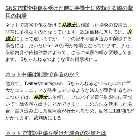
SNSで誹謗中傷を受けた時に弁護士に依頼する際の費
用の相場
ネットで誹謗中傷を受けて
弁護士
に相談した場合の費用は、
非常に多様なものとなっています。設定価格に関しては、
弁
護士
によって違いますが、１つの記事や書き込みを削除する
場合には、だいたい5～20万円が相場となっています。また、
依頼内容や依頼件数によって、さらに値段の幅が変動してき
ます。 5ちゃんねるのような匿名掲示板に...
ネット中傷は削除できるのか？
他方で、TwitterやInstagram、5ちゃんねるといった非常に巨
大なコミュニティが発生しているような法人が運営するもの
については、
弁護士
に依頼し、プロバイダ責任制限法に基づ
いて削除依頼を出すことができます。この方法を使用した場
合、書き込み主に意見照会が行われるため、回答に1週間ほど
かかります。裁判所による...
ネットで誹謗中傷を受けた場合の対策とは