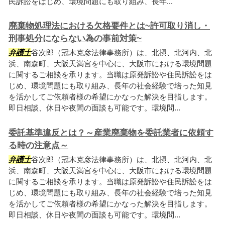
民訴訟をはじめ、環境問題にも取り組み、長年...
廃棄物処理法における欠格要件とは~許可取り消し・
刑事処分にならない為の事前対策~
弁護士
谷次郎（冠木克彦法律事務所）は、北摂、北河内、北
浜、南森町、大阪天満宮を中心に、大阪市における環境問題
に関するご相談を承ります。当職は原発訴訟や住民訴訟をは
じめ、環境問題にも取り組み、長年の社会経験で培った知見
を活かしてご依頼者様の希望にかなった解決を目指します。
即日相談、休日や夜間の面談も可能です。環境問...
委託基準違反とは？～産業廃棄物を委託業者に依頼す
る時の注意点～
弁護士
谷次郎（冠木克彦法律事務所）は、北摂、北河内、北
浜、南森町、大阪天満宮を中心に、大阪市における環境問題
に関するご相談を承ります。当職は原発訴訟や住民訴訟をは
じめ、環境問題にも取り組み、長年の社会経験で培った知見
を活かしてご依頼者様の希望にかなった解決を目指します。
即日相談、休日や夜間の面談も可能です。環境問...