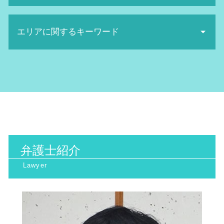
廃棄物処理法 罰則
名誉棄損 時効
取消訴訟 要件
不当解雇 慰謝料 相場
産業廃棄物処理 流れ
sns誹謗中傷 法律
医療 ミス 弁護
行政訴訟 手続き
セクハラ 被害
産業廃棄物 法律
名誉棄損 慰謝料
エリアに関するキーワード
交通事故 弁護士
行政訴訟 勝率
労働審判 期間
日照権 判断基準
ネット被害 相談
相続 トラブル 弁護士
行政 訴訟 弁護士
ハラスメント 種類
産業廃棄物 保管基準
誹謗中傷 弁護士
高次脳機能障害 とは
客観 訴訟
セクハラ 裁判
環境問題 阪神間 弁護士
日照権 侵害
誹謗中傷 慰謝料
医療診断 ミス 相談
取消訴訟 わかりやすく
解雇 種類
行政訴訟 阪神間 弁護士
環境マネジメント
名誉毀損 証拠
手術ミス 慰謝料 相場
当事者 訴訟
労働審判 手続き
インターネット問題 北河内市 相談
日照権 トラブル
ネット 名誉毀損
医療過誤 時効
行政訴訟 費用
一般民事 大阪天満宮 相談
地球温暖化防止 対策
ネット 風評被害
医療 ミス 訴訟
行政訴訟 弁護士
環境問題 大阪府 相談
日照権 弁護士
ネット被害 弁護士
債権回収 代行
行政訴訟 種類
家事事件 北摂市 相談
廃棄物処理法 欠格要件とは
悪口中傷 犯罪
離婚裁判 期間
抗告訴訟 要件
一般民事 阪神間 相談
不法投棄 罰則
債権回収 弁護士 メリット
行政訴訟 弁護士 メリット
弁護士紹介
環境問題 京都府 相談
地球温暖化防止条約
医療過誤 訴訟
行政訴訟 弁護士 費用
家事事件 大阪天満宮 弁護士
産業廃棄物処理 注意点
相続 トラブル
住民監査請求 却下
一般民事 南森町 相談
日照権とは
相続 トラブル 対策
インターネット問題 北摂市 弁護士
高次脳機能障害 症状
労働問題 南森町 相談
裁判離婚 費用
家事事件 京都府 弁護士
医療過誤 相談