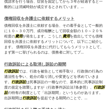
償請求を行う場合、症状を固定してから３年が経過すると一
般的には消滅時効が成立するとされています。...
債権回収を弁護士に依頼するメリット
債権回収を弁護士に依頼する場合、その着手金として一般的
に１０～３０万円、成功報酬として回収金額の１０～２０％
程度の
費用
が発生します。こうした
費用
を捻出してでも債権
回収を弁護士に依頼するメリットについて、以下にご紹介し
ます。 債権回収を弁護士に代行してもらうメリットとして、
まず第一に挙げられるのは、債務者に対してプ...
行政訴訟による取消し訴訟の期間
行政訴訟
では、行政を被告として相手取り、行政側の行為の
適法性を争い、処分の取り消しや変更などを求めていきま
す。
行政訴訟
は民事訴訟の一種なので、基本的に民事訴訟制
度の規定を踏襲しますが（行政事件訴訟法7条参照）、
行政訴
訟
の特有の制度として「出訴期間」というものがあります。
出訴期間は
行政訴訟
を提起できる期間のことで、...