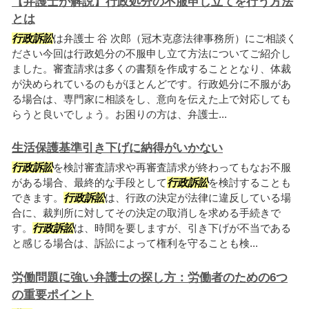
【弁護士が解説】行政処分の不服申し立てを行う方法
とは
行政訴訟
は弁護士 谷 次郎（冠木克彦法律事務所）にご相談く
ださい今回は行政処分の不服申し立て方法についてご紹介し
ました。審査請求は多くの書類を作成することとなり、体裁
が決められているのもがほとんどです。行政処分に不服があ
る場合は、専門家に相談をし、意向を伝えた上で対応しても
らうと良いでしょう。お困りの方は、弁護士...
生活保護基準引き下げに納得がいかない
行政訴訟
を検討審査請求や再審査請求が終わってもなお不服
がある場合、最終的な手段として
行政訴訟
を検討することも
できます。
行政訴訟
は、行政の決定が法律に違反している場
合に、裁判所に対してその決定の取消しを求める手続きで
す。
行政訴訟
は、時間を要しますが、引き下げが不当である
と感じる場合は、訴訟によって権利を守ることも検...
労働問題に強い弁護士の探し方：労働者のための6つ
の重要ポイント