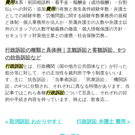
費用
体系・初回相談料・着手金・報酬金（成功報酬）・分割
払いへの対応・追加
費用
の有無と発生条件経験年数・弁護士
としての経験年数・労働問題に関する経験年数事務所の規模
と体制・個人事務所か法人か・所属弁護士の人数や弁護士以
外のスタッフの人数守秘義務の徹底・個人情報保護の方針・
セキュリティ対策他士業との連携・社会保険労務...
行政訴訟の種類と具体例｜主観訴訟と客観訴訟、6つ
の抗告訴訟など
行政訴訟
とは、行政機関（国や地方公共団体など）が行った
処分等に対して、その正当性を裁判所で争う制度をいいま
す。主に「抗告訴訟」「当事者訴訟」「民衆訴訟」「機関訴
訟」の4つに分類され、それぞれに異なる特徴があります。当
記事ではこれら各種
行政訴訟
について言及し、それぞれの目
的や手続き内容を持っています。例えば、飲食店...
« 取消訴訟 わかりやすく
行政訴訟 弁護士 費用 »