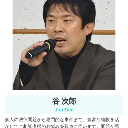
労働問題 北浜市 相談
医療過誤 弁護士 費用
インターネット問題 北浜市 相談
離婚裁判 流れ
家事事件 北浜市 弁護士
遺産相続 トラブル
環境問題 北浜市 相談
行政訴訟 大阪天満宮 弁護士
一般民事 京都府 弁護士
インターネット問題 大阪府 弁護士
谷 次郎
Jiro Tani
個人の法律問題から専門的な事件まで、豊富な経験を活
かしてご相談者様のお悩みを親身に伺います。
問題が悪