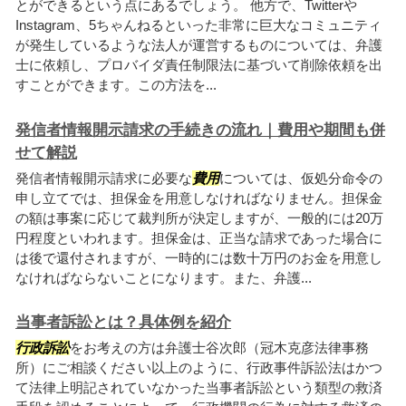
とができるという点にあるでしょう。 他方で、Twitterや
Instagram、5ちゃんねるといった非常に巨大なコミュニティ
が発生しているような法人が運営するものについては、弁護
士に依頼し、プロバイダ責任制限法に基づいて削除依頼を出
すことができます。この方法を...
発信者情報開示請求の手続きの流れ｜費用や期間も併
せて解説
発信者情報開示請求に必要な
費用
については、仮処分命令の
申し立てでは、担保金を用意しなければなりません。担保金
の額は事案に応じて裁判所が決定しますが、一般的には20万
円程度といわれます。担保金は、正当な請求であった場合に
は後で還付されますが、一時的には数十万円のお金を用意し
なければならないことになります。また、弁護...
当事者訴訟とは？具体例を紹介
行政訴訟
をお考えの方は弁護士谷次郎（冠木克彦法律事務
所）にご相談ください以上のように、行政事件訴訟法はかつ
て法律上明記されていなかった当事者訴訟という類型の救済