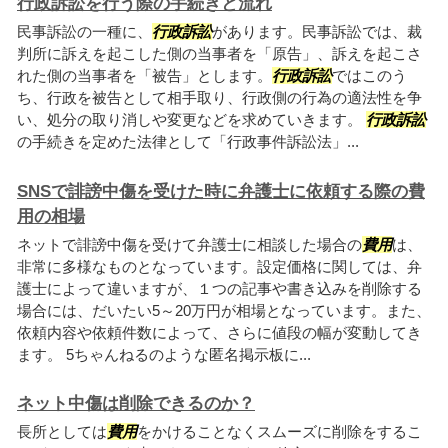
行政訴訟を行う際の手続きと流れ
民事訴訟の一種に、
行政訴訟
があります。民事訴訟では、裁
判所に訴えを起こした側の当事者を「原告」、訴えを起こさ
れた側の当事者を「被告」とします。
行政訴訟
ではこのう
ち、行政を被告として相手取り、行政側の行為の適法性を争
い、処分の取り消しや変更などを求めていきます。
行政訴訟
の手続きを定めた法律として「行政事件訴訟法」...
SNSで誹謗中傷を受けた時に弁護士に依頼する際の費
用の相場
ネットで誹謗中傷を受けて弁護士に相談した場合の
費用
は、
非常に多様なものとなっています。設定価格に関しては、弁
護士によって違いますが、１つの記事や書き込みを削除する
場合には、だいたい5～20万円が相場となっています。また、
依頼内容や依頼件数によって、さらに値段の幅が変動してき
ます。 5ちゃんねるのような匿名掲示板に...
ネット中傷は削除できるのか？
長所としては
費用
をかけることなくスムーズに削除をするこ