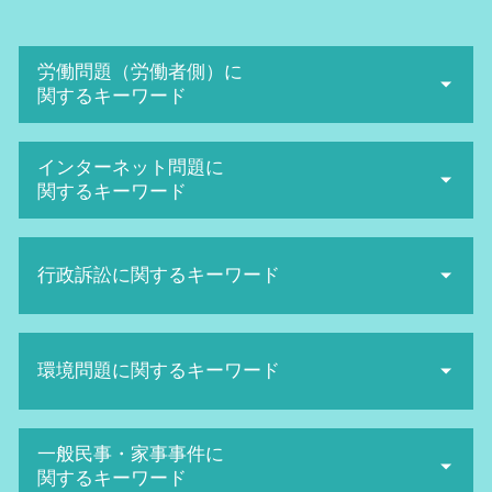
労働問題（労働者側）に
関するキーワード
ハラスメント 定義
インターネット問題に
退職勧奨 されたら
関するキーワード
解雇 方法
パワハラ 上司
誹謗中傷 相談
不当解雇 裁判
行政訴訟に関するキーワード
発信者情報開示請求 費用
セクハラ 訴訟
誹謗中傷 対策
パワハラ 防止
SNS誹謗中傷 対策
国家賠償請求 訴訟
不当解雇 相談
ネットストーカー twitter
環境問題に関するキーワード
当事者訴訟 とは
労働審判 解決金 相場
sns 名誉毀損
取消訴訟 出訴期間
退職勧奨 とは
名誉毀損 慰謝料 相場
主観 訴訟
労働審判 申立て
産業廃棄物 問題
誹謗中傷 弁護士 費用相場
一般民事・家事事件に
抗告訴訟 種類
給料未払い 内容証明
産業廃棄物 収集運搬業 許可申請
ネット被害
関するキーワード
行政訴訟 期間
会社 セクハラ