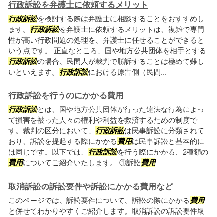
行政訴訟を弁護士に依頼するメリット
行政訴訟
を検討する際は弁護士に相談することをおすすめし
ます。
行政訴訟
を弁護士に依頼するメリットは、複雑で専門
性が高い行政問題の処理を、弁護士に任せることができると
いう点です。 正直なところ、国や地方公共団体を相手とする
行政訴訟
の場合、民間人が裁判で勝訴することは極めて難し
いといえます。
行政訴訟
における原告側（民間...
行政訴訟を行うのにかかる費用
行政訴訟
とは、国や地方公共団体が行った違法な行為によっ
て損害を被った人々の権利や利益を救済するための制度で
す。裁判の区分において、
行政訴訟
は民事訴訟に分類されて
おり、訴訟を提起する際にかかる
費用
は民事訴訟と基本的に
は同じです。以下では、
行政訴訟
を行う際にかかる、2種類の
費用
についてご紹介いたします。 ①訴訟
費用
取消訴訟の訴訟要件や訴訟にかかる費用など
このページでは、訴訟要件について、訴訟の際にかかる
費用
と併せてわかりやすくご紹介します。取消訴訟の訴訟要件取