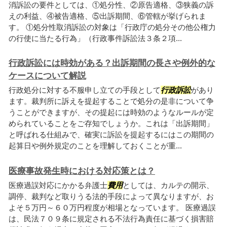
消訴訟の要件としては、①処分性、②原告適格、③狭義の訴
えの利益、④被告適格、⑤出訴期間、⑥管轄が挙げられま
す。 ①処分性取消訴訟の対象は「行政庁の処分その他公権力
の行使に当たる行為」（行政事件訴訟法３条２項...
行政訴訟には時効がある？出訴期間の長さや例外的な
ケースについて解説
行政処分に対する不服申し立ての手段として
行政訴訟
があり
ます。裁判所に訴えを提起することで処分の是非について争
うことができますが、その提起には時効のようなルールが定
められていることをご存知でしょうか。これは「出訴期間」
と呼ばれる仕組みで、確実に訴訟を提起するにはこの期間の
起算日や例外規定のことを理解しておくことが重...
医療事故発生時における対応策とは？
医療過誤対応にかかる弁護士
費用
としては、カルテの開示、
調停、裁判など取りうる法的手段によって異なりますが、お
よそ５万円～６０万円程度が相場となっています。 医療過誤
は、民法７０９条に規定される不法行為責任に基づく損害賠