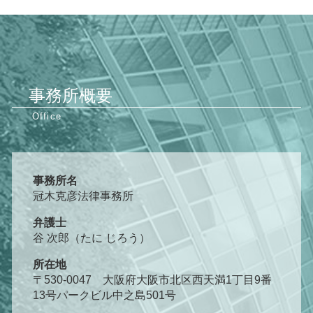
事務所概要
事務所名
冠木克彦法律事務所
弁護士
谷 次郎（たに じろう）
所在地
〒530-0047 大阪府大阪市北区西天満1丁目9番
13号パークビル中之島501号