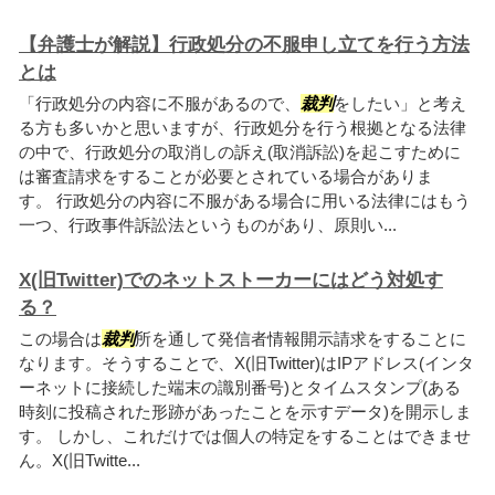
【弁護士が解説】行政処分の不服申し立てを行う方法
とは
「行政処分の内容に不服があるので、
裁判
をしたい」と考え
る方も多いかと思いますが、行政処分を行う根拠となる法律
の中で、行政処分の取消しの訴え(取消訴訟)を起こすために
は審査請求をすることが必要とされている場合がありま
す。 行政処分の内容に不服がある場合に用いる法律にはもう
一つ、行政事件訴訟法というものがあり、原則い...
X(旧Twitter)でのネットストーカーにはどう対処す
る？
この場合は
裁判
所を通して発信者情報開示請求をすることに
なります。そうすることで、X(旧Twitter)はIPアドレス(インタ
ーネットに接続した端末の識別番号)とタイムスタンプ(ある
時刻に投稿された形跡があったことを示すデータ)を開示しま
す。 しかし、これだけでは個人の特定をすることはできませ
ん。X(旧Twitte...