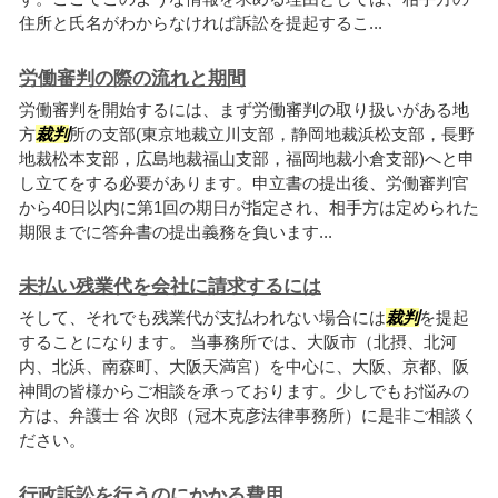
住所と氏名がわからなければ訴訟を提起するこ...
労働審判の際の流れと期間
労働審判を開始するには、まず労働審判の取り扱いがある地
方
裁判
所の支部(東京地裁立川支部，静岡地裁浜松支部，長野
地裁松本支部，広島地裁福山支部，福岡地裁小倉支部)へと申
し立てをする必要があります。申立書の提出後、労働審判官
から40日以内に第1回の期日が指定され、相手方は定められた
期限までに答弁書の提出義務を負います...
未払い残業代を会社に請求するには
そして、それでも残業代が支払われない場合には
裁判
を提起
することになります。 当事務所では、大阪市（北摂、北河
内、北浜、南森町、大阪天満宮）を中心に、大阪、京都、阪
神間の皆様からご相談を承っております。少しでもお悩みの
方は、弁護士 谷 次郎（冠木克彦法律事務所）に是非ご相談く
ださい。
行政訴訟を行うのにかかる費用