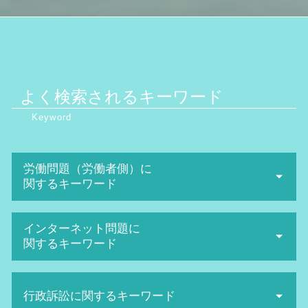
よく検索されるキーワード
労働問題（労働者側）に
関するキーワード
労働審判 申立て
インターネット問題に
会社 セクハラ
関するキーワード
不当解雇 相談
給料未払い 請求
ネット 誹謗中傷
不当解雇 損害賠償
行政訴訟に関するキーワード
名誉棄損 慰謝料
不当解雇 慰謝料 相場