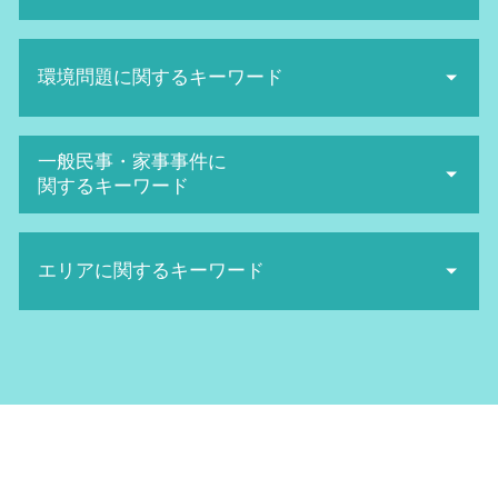
悪口中傷 犯罪
セクハラ 訴訟
sns誹謗中傷 法律
生活保護 訴訟
労働審判 期間
誹謗中傷 弁護士 費用相場
環境問題に関するキーワード
取消訴訟 出訴期間
退職勧奨 されたら
ネット 風評被害
行政訴訟 弁護士 費用
セクハラ 裁判
誹謗中傷 弁護士
取消訴訟 要件
解雇 種類
産業廃棄物 収集運搬業 許可申請
ネット被害 相談
一般民事・家事事件に
取消 訴訟
解雇 方法
日照権 判断基準
ネット被害
関するキーワード
公務災害認定 されない 場合
不当解雇 弁護士
日照権 弁護士
名誉毀損 証拠
取消訴訟 費用
パワハラ 防止
産業廃棄物 問題
SNS誹謗中傷 対策
遺産相続 トラブル
客観 訴訟
給料未払い 内容証明
産業廃棄物 法律
誹謗中傷 相談
エリアに関するキーワード
債権回収 弁護士 費用
抗告訴訟 要件
不当解雇 裁判 勝率
地球温暖化防止 対策
名誉棄損 時効
裁判離婚 費用
民衆 訴訟
未払い 残業代
日照権 侵害
誹謗中傷 対策
交通事故 弁護士
行政訴訟 勝率
退職勧奨 とは
インターネット問題 北河内市 相談
廃棄物処理法 欠格要件とは
発信者情報開示請求 費用
高次脳機能障害 とは
当事者訴訟 とは
ハラスメント 定義
行政訴訟 北浜市 弁護士
地球温暖化防止条約
名誉毀損 慰謝料 相場
手術ミス 慰謝料 相場
取消訴訟 わかりやすく
パワハラ 上司
環境問題 北摂市 相談
産業廃棄物処理 注意点
ネットストーカー twitter
債権回収 弁護士 メリット
行政訴訟 費用
行政訴訟 京都府 弁護士
不法投棄 罰則
ネット 名誉毀損
看護師 医療ミス
国家賠償請求 訴訟
労働問題 大阪天満宮 相談
産業廃棄物処理 流れ
sns 名誉毀損
医療過誤 弁護士 費用
当事者 訴訟
労働問題 北摂市 相談
日照権とは
ネット被害 弁護士
医療過誤 訴訟
行政訴訟 弁護士