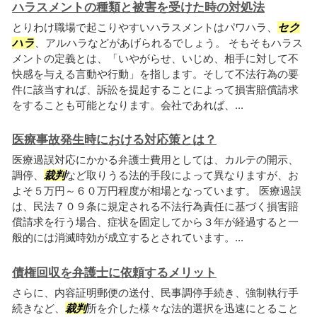
ハラスメントの種類と被害を受けた時の対処法
とりわけ職場で起こりやすいハラスメントはパワハラ、
セク
ハラ
、アルハラなどがあげられるでしょう。 そもそもハラス
メントの定義とは、「いやがらせ、いじめ、相手に対して不
快感を与える言動や行動」を指します。そして不法行為の要
件に該当すれば、訴訟を提起することによって損害賠償請求
をすることも可能となります。会社であれば、...
医療事故発生時における対応策とは？
医療過誤対応にかかる弁護士費用としては、カルテの開示、
調停、
裁判
など取りうる法的手段によって異なりますが、お
よそ５万円～６０万円程度が相場となっています。 医療過誤
は、民法７０９条に規定される不法行為責任に基づく損害賠
償請求を行う場合、症状を固定してから３年が経過すると一
般的には消滅時効が成立するとされています。...
債権回収を弁護士に依頼するメリット
さらに、内容証明郵便の送付、民事調停手続き、強制執行手
続きなど、
裁判
所を介した様々な法的選択を迅速にとること