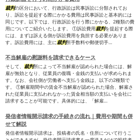
裁判
の区分において、行政訴訟は民事訴訟に分類されてお
り、訴訟を提起する際にかかる費用は民事訴訟と基本的には
同じです。以下では、行政訴訟を行う際にかかる、2種類の費
用についてご紹介いたします。 ①訴訟費用
裁判
を提起する際
には、まずは訴える側が訴訟費用を負担する必要がありま
す。訴訟費用には、主に
裁判
所手数料や郵便切手...
不当解雇の慰謝料を請求できるケース
そして、
裁判
所によって不当解雇が認められた場合には、解
雇が無効となり、従業員の復職・金銭の支払いが求められま
す。なお、会社側が労働者へ支払う金銭は、以下の2種類で
す。 ①解雇期間中の賃金不当解雇が認められた場合、解雇さ
れた従業員に支払われなかった賃金相当額の支払いを会社に
請求することが可能です。具体的には、「解雇...
発信者情報開示請求の手続きの流れ｜費用や期間も併
せて解説
発信者情報開示請求は、投稿者の氏名・住所について行うこ
とができますが、発信者開示請求書を一度送るだけで投稿者