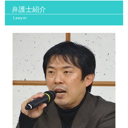
家事事件 大阪市 相談
環境マネジメント
医療過誤 時効
行政訴訟 期間
弁護士紹介
環境問題 南森町 相談
廃棄物処理法 罰則
医療 ミス 弁護
抗告訴訟 種類
インターネット問題 大阪府 弁護士
日照権 トラブル
相続 トラブル 弁護士
行政処分 不服申し立て
一般民事 大阪市 相談
産業廃棄物 保管基準
債権回収 代行
環境問題 北河内市 弁護士
離婚裁判 流れ
行政訴訟 阪神間 弁護士
離婚裁判 期間
家事事件 北浜市 相談
医療 ミス 訴訟
行政訴訟 北摂市 相談
医療診断 ミス 相談
行政訴訟 南森町 相談
医療過誤 相談
一般民事 北浜市 相談
高次脳機能障害 症状
家事事件 南森町 相談
労働問題 阪神間 相談
インターネット問題 阪神間 弁護士
労働問題 阪神間 弁護士