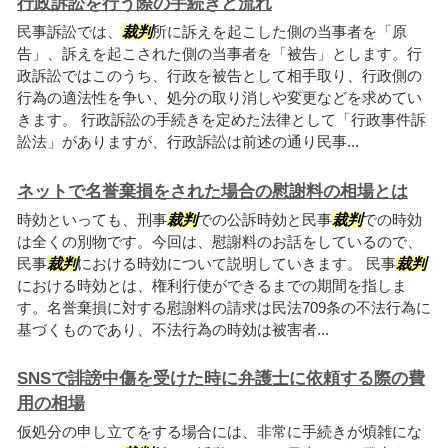
行政訴訟を行う際の手続きと流れ
民事訴訟では、
裁判
所に訴えを起こした側の当事者を「原
告」、訴えを起こされた側の当事者を「被告」とします。行
政訴訟ではこのうち、行政を被告として相手取り、行政側の
行為の適法性を争い、処分の取り消しや変更などを求めてい
きます。 行政訴訟の手続きを定めた法律として「行政事件訴
訟法」がありますが、行政訴訟は前述の通り民事...
ネットで名誉棄損をされた場合の慰謝料の相場とは
時効といっても、刑事
裁判
での公訴時効と民事
裁判
での時効
は全くの別物です。今回は、慰謝料のお話をしているので、
民事
裁判
における時効について説明していきます。 民事
裁判
における時効とは、権利行使ができるまでの期間を指しま
す。名誉棄損に対する慰謝料の請求は民法709条の不法行為に
基づくものであり、不法行為の時効は被害者...
SNSで誹謗中傷を受けた時に弁護士に依頼する際の費
用の相場
仮処分の申し立てをする場合には、非常に手続きが煩雑にな