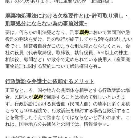
限」の3つがあります。特に重要なのが「北側斜線...
廃棄物処理法における欠格要件とは~許可取り消し・
刑事処分にならない為の事前対策~
要は、何らかの刑法犯となり、刑事
裁判
において禁固刑や懲
役刑の判決を受け、刑の執行が終了してから5年を経過しない
者です。経営者自身がこのような刑法犯とならなくとも、会
社の役員（代表取締役、取締役、執行役員、5％以上の株主、
相談役、顧問など）や政令で定められている使用人（産業廃
棄物処理に関する契約について締結権限を有...
行政訴訟を弁護士に依頼するメリット
正直なところ、国や地方公共団体を相手とする行政訴訟の場
合、民間人が
裁判
で勝訴することは極めて難しいといえま
す。行政訴訟における原告側（民間人側）の勝率は多く見積
もっても10％程度で、行政訴訟を検討する場合は敗訴するこ
とを覚悟したうえで臨まなくてはならないと言われます。こ
れは、国や地方公共団体との間では、情報量やマ...