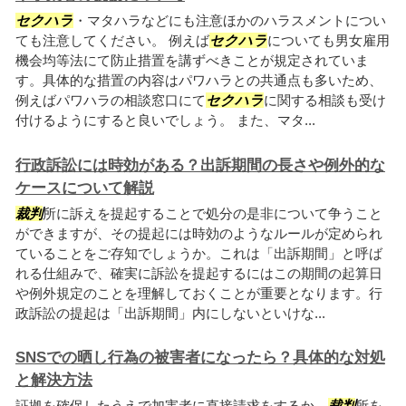
セクハラ
・マタハラなどにも注意ほかのハラスメントについ
ても注意してください。 例えば
セクハラ
についても男女雇用
機会均等法にて防止措置を講ずべきことが規定されていま
す。具体的な措置の内容はパワハラとの共通点も多いため、
例えばパワハラの相談窓口にて
セクハラ
に関する相談も受け
付けるようにすると良いでしょう。 また、マタ...
行政訴訟には時効がある？出訴期間の長さや例外的な
ケースについて解説
裁判
所に訴えを提起することで処分の是非について争うこと
ができますが、その提起には時効のようなルールが定められ
ていることをご存知でしょうか。これは「出訴期間」と呼ば
れる仕組みで、確実に訴訟を提起するにはこの期間の起算日
や例外規定のことを理解しておくことが重要となります。行
政訴訟の提起は「出訴期間」内にしないといけな...
SNSでの晒し行為の被害者になったら？具体的な対処
と解決方法
証拠を確保したうえで加害者に直接請求をするか、
裁判
所を