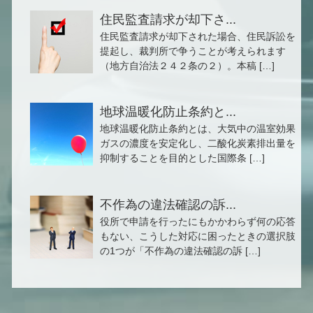
住民監査請求が却下さ...
住民監査請求が却下された場合、住民訴訟を
提起し、裁判所で争うことが考えられます
（地方自治法２４２条の２）。本稿 […]
地球温暖化防止条約と...
地球温暖化防止条約とは、大気中の温室効果
ガスの濃度を安定化し、二酸化炭素排出量を
抑制することを目的とした国際条 […]
不作為の違法確認の訴...
役所で申請を行ったにもかかわらず何の応答
もない、こうした対応に困ったときの選択肢
の1つが「不作為の違法確認の訴 […]