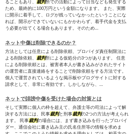
ることもあり、
裁判
所での活動によって日当なども発生する
ため、最終的に100万円という金額になります。 また、実際
に開示に着手して、ログが残っていなかったということにな
れば、開示ができていないにもかかわらず、着手代金を支払
う必要が出てくる場合もあります。そのため...
ネット中傷は削除できるのか？
方法としては任意による削除依頼、プロバイダ責任制限法に
よる削除依頼、
裁判
所による仮処分の3つがあります。 任意
による削除依頼とは、被害者本人が書き込みがされたサイト
の運営者に直接連絡をすることで削除依頼をする方法です。
個人で運営されているような掲示板やブログサイトに対する
請求として、非常に有効です。しかしながら、...
ネットで誹謗中傷を受けた場合の対策とは
そして実際に個人の枠を超えて、弁護士等の司法によって解
決する方法には、民事
裁判
と刑事
裁判
の2つの方法が考えられ
ます。 民事
裁判
の場合には、まず書き込みを行ったプロバイ
ダー、通信会社に書き込み主の氏名住所等の情報を求めま
す。ここでこのような情報を求める理由としては、相手方の