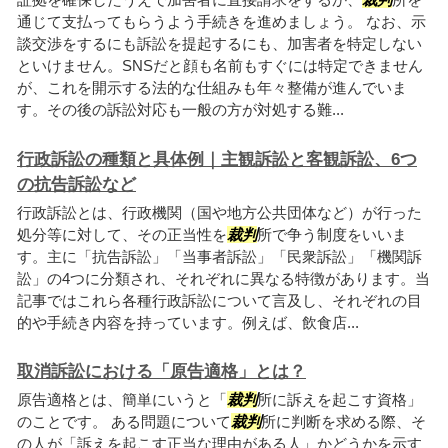
通じて支払ってもらうよう手続きを進めましょう。 なお、示
談交渉をするにも訴訟を提起するにも、加害者を特定しない
といけません。SNSだと顔も名前もすぐには特定できません
が、これを開示する法的な仕組みも年々整備が進んでいま
す。その後の訴訟対応も一般の方が対処する難...
行政訴訟の種類と具体例｜主観訴訟と客観訴訟、6つ
の抗告訴訟など
行政訴訟とは、行政機関（国や地方公共団体など）が行った
処分等に対して、その正当性を
裁判
所で争う制度をいいま
す。主に「抗告訴訟」「当事者訴訟」「民衆訴訟」「機関訴
訟」の4つに分類され、それぞれに異なる特徴があります。当
記事ではこれら各種行政訴訟について言及し、それぞれの目
的や手続き内容を持っています。例えば、飲食店...
取消訴訟における「原告適格」とは？
原告適格とは、簡単にいうと「
裁判
所に訴えを起こす資格」
のことです。 ある問題について
裁判
所に判断を求める際、そ
の人が「訴えを起こす正当な理由がある人」かどうかを示す