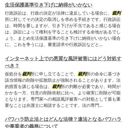
生活保護基準引き下げに納得がいかない
行政訴訟は、行政の決定が法律に違反している場合に、
裁判
所に対してその決定の取消しを求める手続きです。行政訴訟
は、時間を要しますが、引き下げが不当であると感じる場合
は、訴訟によって権利を守ることも検討する余地があるでし
ょう。まとめ生活保護基準の引き下げに納得がいかない場合
に、これを争うには、審査請求や行政訴訟などと...
インターネット上での悪質な風評被害にはどう対処す
べき？
仮処分を
裁判
所に申し立てることで、
裁判
所の命令に基づき
該当情報の削除や拡散防止が強制されることがあります。法
的措置を講じる場合は、
裁判
所の判断が必要であり、時間が
かかる一方、任意の削除依頼に比べ、より確実に削除が可能
となります。専門家への相談風評被害への対処として最も重
要なことは弁護士に相談することです。法の専門...
パワハラ防止法とはどんな法律？違法となるパワハラ
や事業者の義務について