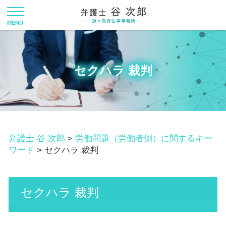
セクハラ 裁判
弁護士 谷 次郎
>
労働問題（労働者側）に関するキー
ワード
>
セクハラ 裁判
セクハラ 裁判