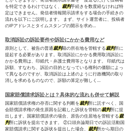
を特定できるわけではなく、
裁判
手続きを数度経なければ特
定はできません。発信者情報開示請求をする場合の手続きの
流れを以下にご説明します。 まず、サイト運営者に、投稿者
のIPアドレスとタイムスタンプの開示を求め...
取消訴訟の訴訟要件や訴訟にかかる費用など
原則として、被告の普通
裁判
籍の所在地を管轄する
裁判
所に
提起する必要があります。取消訴訟にかかる費用取消訴訟に
かかる費用は、印紙代・弁護士費用等となります。 印紙代は
訴額、すなわち、訴訟の目的となっている権利の価額によっ
て異なるのですが、取消訴訟は上述のように行政機関の取り
消しを求めるものなので、訴額の算定が難しく...
国家賠償請求訴訟とは？具体的な流れも併せて解説
国家賠償請求権の存否に関する判断を
裁判
所に託すべく、国
会賠償請求権の発生原因を記載した訴状を管轄の
裁判
所に提
出します。国家賠償請求の場合、原告の住居地を管轄する
裁
判
所に訴状を提出できます。 ②口頭弁論期日での訴訟活動国
家賠償請求に関する訴状を提出した場合、
裁判
所から期日の