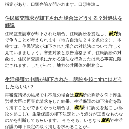
指定があり、口頭弁論が開かれます。口頭弁論...
住民監査請求が却下された場合はどうする？対処法を
解説
住民監査請求が却下された場合、住民訴訟を提起し、
裁判
所
で争うことが考えられます（地方自治法２４２条の２）。本
稿では、住民訴訟が却下された場合の対処法について詳しく
見ていきましょう。審査対象と原告適格まず、住民訴訟の対
象は、住民監査請求にかかる違法な行為または怠る事実に限
定されます。したがって、地方公共団体の財務会...
生活保護の申請が却下された…訴訟を起こすにはどう
したらいい？
再審査請求の結果でも不服の場合は
裁判
所の判断を仰ぐ厚生
労働大臣に再審査請求をした結果、生活保護の却下決定を取
り消すことができなかった場合は、
裁判
所に訴えを起こし(訴
訟を起こし)、生活保護の却下決定という処分が正当なものな
のかを判断してもらいます。 そもそも、いきなり
裁判
で生活
保護の却下決定の取り消しを求めることが...