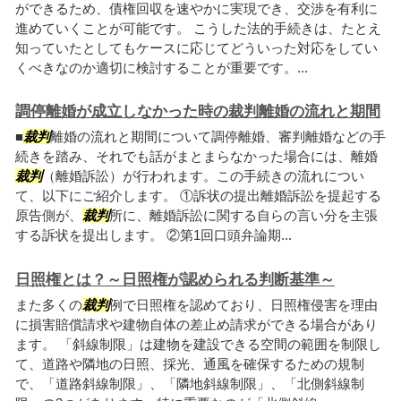
ができるため、債権回収を速やかに実現でき、交渉を有利に
進めていくことが可能です。 こうした法的手続きは、たとえ
知っていたとしてもケースに応じてどういった対応をしてい
くべきなのか適切に検討することが重要です。...
調停離婚が成立しなかった時の裁判離婚の流れと期間
■
裁判
離婚の流れと期間について調停離婚、審判離婚などの手
続きを踏み、それでも話がまとまらなかった場合には、離婚
裁判
（離婚訴訟）が行われます。この手続きの流れについ
て、以下にご紹介します。 ①訴状の提出離婚訴訟を提起する
原告側が、
裁判
所に、離婚訴訟に関する自らの言い分を主張
する訴状を提出します。 ②第1回口頭弁論期...
日照権とは？～日照権が認められる判断基準～
また多くの
裁判
例で日照権を認めており、日照権侵害を理由
に損害賠償請求や建物自体の差止め請求ができる場合があり
ます。 「斜線制限」は建物を建設できる空間の範囲を制限し
て、道路や隣地の日照、採光、通風を確保するための規制
で、「道路斜線制限」、「隣地斜線制限」、「北側斜線制