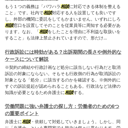
もう１つの義務は「パワハラ
相談
に対応できる体制を整える
こと」です。社内で
相談
対応する人を設置しても良いです
し、外部の機関に委託をしてもかまいません。いずれにしろ
相談
窓口を設置してそのことを従業員等に周知する必要があ
ります。なお、「
相談
をしたことを理由に不利益な取扱いを
すること」も法律上禁止されていますので、形だけ...
行政訴訟には時効がある？出訴期間の長さや例外的な
ケースについて解説
※契約の締結や行政計画など処分に該当しない行為だと取消
訴訟の対象にならない。そもそも行政側の行為が取消訴訟の
対象となる「処分」に該当するのかを確認する。※例外的に
すぐの訴訟提起が認められることもある。行政法など法律の
知識が必要となるため弁護士に
相談
する。
労働問題に強い弁護士の探し方：労働者のための6つ
の重要ポイント
弁護士に
相談
・依頼して対処していきましょう。しかし、同
じ「弁護士」という専門家でも能力は個々に異なります。労