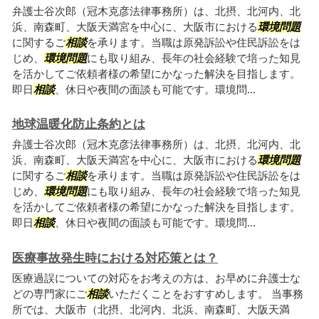
弁護士谷次郎（冠木克彦法律事務所）は、北摂、北河内、北
浜、南森町、大阪天満宮を中心に、大阪市における
環境問題
に関するご
相談
を承ります。当職は原発訴訟や住民訴訟をは
じめ、
環境問題
にも取り組み、長年の社会経験で培った知見
を活かしてご依頼者様の希望にかなった解決を目指します。
即日
相談
、休日や夜間の面談も可能です。環境問...
地球温暖化防止条約とは
弁護士谷次郎（冠木克彦法律事務所）は、北摂、北河内、北
浜、南森町、大阪天満宮を中心に、大阪市における
環境問題
に関するご
相談
を承ります。当職は原発訴訟や住民訴訟をは
じめ、
環境問題
にも取り組み、長年の社会経験で培った知見
を活かしてご依頼者様の希望にかなった解決を目指します。
即日
相談
、休日や夜間の面談も可能です。環境問...
医療事故発生時における対応策とは？
医療過誤についての対応をお考えの方は、お早めに弁護士な
どの専門家にご
相談
いただくことをおすすめします。 当事務
所では、大阪市（北摂、北河内、北浜、南森町、大阪天満