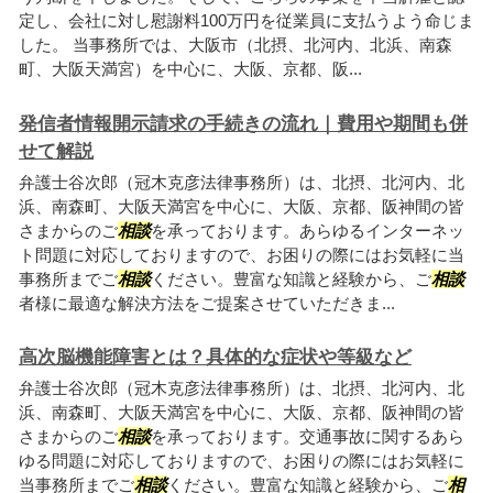
定し、会社に対し慰謝料100万円を従業員に支払うよう命じま
した。 当事務所では、大阪市（北摂、北河内、北浜、南森
町、大阪天満宮）を中心に、大阪、京都、阪...
発信者情報開示請求の手続きの流れ｜費用や期間も併
せて解説
弁護士谷次郎（冠木克彦法律事務所）は、北摂、北河内、北
浜、南森町、大阪天満宮を中心に、大阪、京都、阪神間の皆
さまからのご
相談
を承っております。あらゆるインターネッ
ト問題に対応しておりますので、お困りの際にはお気軽に当
事務所までご
相談
ください。豊富な知識と経験から、ご
相談
者様に最適な解決方法をご提案させていただきま...
高次脳機能障害とは？具体的な症状や等級など
弁護士谷次郎（冠木克彦法律事務所）は、北摂、北河内、北
浜、南森町、大阪天満宮を中心に、大阪、京都、阪神間の皆
さまからのご
相談
を承っております。交通事故に関するあら
ゆる問題に対応しておりますので、お困りの際にはお気軽に
当事務所までご
相談
ください。豊富な知識と経験から、ご
相