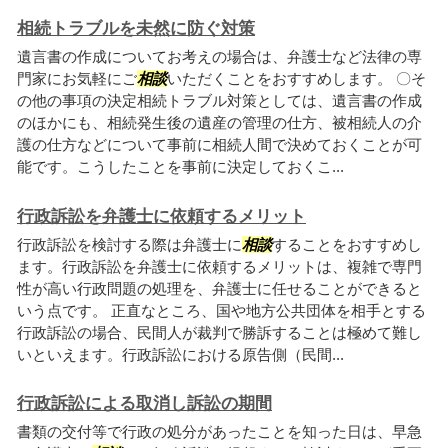
相続トラブルを未然に防ぐ対策
遺言書の作成についてお考えの場合は、弁護士など法律の専
門家にお気軽にご
相談
いただくことをおすすめします。 〇そ
の他の事項の決定相続トラブル対策としては、遺言書の作成
のほかにも、相続発生後の遺産の管理の仕方、被相続人の介
護の仕方などについて事前に相続人間で決めておくことが可
能です。こうしたことを事前に決定しておくこ...
行政訴訟を弁護士に依頼するメリット
行政訴訟を検討する際は弁護士に
相談
することをおすすめし
ます。行政訴訟を弁護士に依頼するメリットは、複雑で専門
性が高い行政問題の処理を、弁護士に任せることができると
いう点です。 正直なところ、国や地方公共団体を相手とする
行政訴訟の場合、民間人が裁判で勝訴することは極めて難し
いといえます。行政訴訟における原告側（民間...
行政訴訟による取消し訴訟の期間
書類の交付等で行政の処分があったことを知った日は、早急