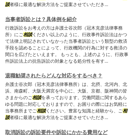
談
者様に最適な解決方法をご提案させていただき...
当事者訴訟とは？具体例を紹介
行政訴訟をお考えの方は弁護士谷次郎（冠木克彦法律事務
所）にご
相談
ください以上のように、行政事件訴訟法はかつ
て法律上明記されていなかった当事者訴訟という類型の救済
手段を認めることによって、行政機関の行為に対する救済の
間口を広げたといえます。 もっとも、上述のように、行政事
件訴訟法上の抗告訴訟の対象となる処分性を有す...
退職勧奨されたらどんな対応をするべき？
弁護士谷次郎（冠木克彦法律事務所）は、北摂、北河内、北
浜、南森町、大阪天満宮を中心に、大阪、京都、阪神間の皆
さまからのご
相談
を承っております。労働問題に関するあら
ゆる問題に対応しておりますので、お困りの際にはお気軽に
当事務所までご
相談
ください。豊富な知識と経験から、ご
相
談
者様に最適な解決方法をご提案させていただき...
取消訴訟の訴訟要件や訴訟にかかる費用など