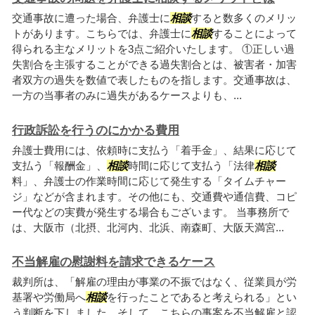
交通事故に遭った場合、弁護士に
相談
すると数多くのメリッ
トがあります。こちらでは、弁護士に
相談
することによって
得られる主なメリットを3点ご紹介いたします。 ①正しい過
失割合を主張することができる過失割合とは、被害者・加害
者双方の過失を数値で表したものを指します。交通事故は、
一方の当事者のみに過失があるケースよりも、...
行政訴訟を行うのにかかる費用
弁護士費用には、依頼時に支払う「着手金」、結果に応じて
支払う「報酬金」、
相談
時間に応じて支払う「法律
相談
料」、弁護士の作業時間に応じて発生する「タイムチャー
ジ」などが含まれます。その他にも、交通費や通信費、コピ
ー代などの実費が発生する場合もございます。 当事務所で
は、大阪市（北摂、北河内、北浜、南森町、大阪天満宮...
不当解雇の慰謝料を請求できるケース
裁判所は、「解雇の理由が事業の不振ではなく、従業員が労
基署や労働局へ
相談
を行ったことであると考えられる」とい
う判断を下しました。そして、こちらの事案を不当解雇と認