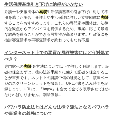
生活保護基準引き下げに納得がいかない
弁護士や支援団体の
相談
生活保護基準の引き下げに対して不
服を感じた場合、弁護士や生活保護に詳しい支援団体に
相談
することをおすすめします。これらの専門家や団体は、法律
的な観点からアドバイスを提供するため、事案に応じて最適
な結果を得ることができる可能性が高まります。行政訴訟を
検討審査請求や再審査請求が終わってもなお不服...
インターネット上での悪質な風評被害にはどう対処す
べき？
専門家への
相談
各方法について以下で詳しく解説します。証
拠の保全まずは、後の法的手続きに備えて証拠を保全するこ
とが重要です。ネット上の誹謗中傷の証拠として、該当ペー
ジのスクリーンショットを撮影し、URLと書き込み時間を記
録します。URLは、「http://」も含めて全てを表示させておか
なければなりません。削除依頼...
パワハラ防止法とはどんな法律？違法となるパワハラ
や事業者の義務について