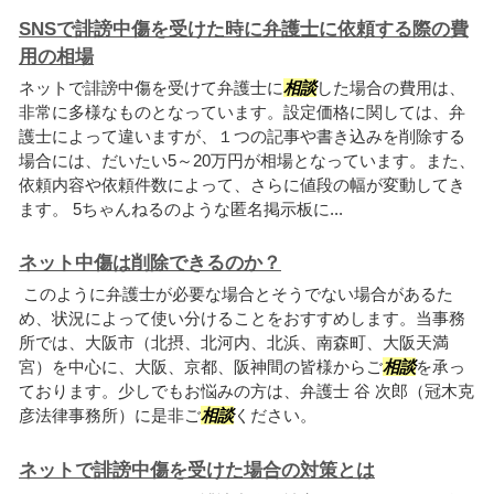
SNSで誹謗中傷を受けた時に弁護士に依頼する際の費
用の相場
ネットで誹謗中傷を受けて弁護士に
相談
した場合の費用は、
非常に多様なものとなっています。設定価格に関しては、弁
護士によって違いますが、１つの記事や書き込みを削除する
場合には、だいたい5～20万円が相場となっています。また、
依頼内容や依頼件数によって、さらに値段の幅が変動してき
ます。 5ちゃんねるのような匿名掲示板に...
ネット中傷は削除できるのか？
このように弁護士が必要な場合とそうでない場合があるた
め、状況によって使い分けることをおすすめします。当事務
所では、大阪市（北摂、北河内、北浜、南森町、大阪天満
宮）を中心に、大阪、京都、阪神間の皆様からご
相談
を承っ
ております。少しでもお悩みの方は、弁護士 谷 次郎（冠木克
彦法律事務所）に是非ご
相談
ください。
ネットで誹謗中傷を受けた場合の対策とは