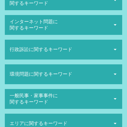
関するキーワード
不当解雇 相談
インターネット問題に
解雇 種類
関するキーワード
労働審判 申立て
退職勧奨 されたら
誹謗中傷 弁護士
解雇 方法
行政訴訟に関するキーワード
誹謗中傷 相談
セクハラ 裁判
誹謗中傷 弁護士 費用相場
不当解雇 裁判 勝率
発信者情報開示請求 費用
行政訴訟 流れ
パワハラ 防止
名誉毀損 慰謝料 相場
環境問題に関するキーワード
行政訴訟 種類
ハラスメント 種類
名誉棄損 慰謝料
取消訴訟 要件
労働審判 期間
誹謗中傷 対策
行政処分 不服申し立て
退職勧奨 とは
日照権 トラブル
ネット被害
一般民事・家事事件に
行政訴訟 手続き
ハラスメント 定義
地球温暖化防止条約
名誉毀損 証拠
関するキーワード
主観 訴訟
会社 セクハラ
環境マネジメント
ネット被害 相談
機関 訴訟
労働審判 手続き
廃棄物処理法 罰則
sns 名誉毀損
債権回収 代行
生活保護 引き下げ
セクハラ 被害
日照権とは
ネットストーカー twitter
エリアに関するキーワード
債権回収 弁護士 メリット
抗告訴訟 種類
労働審判 解決金 相場