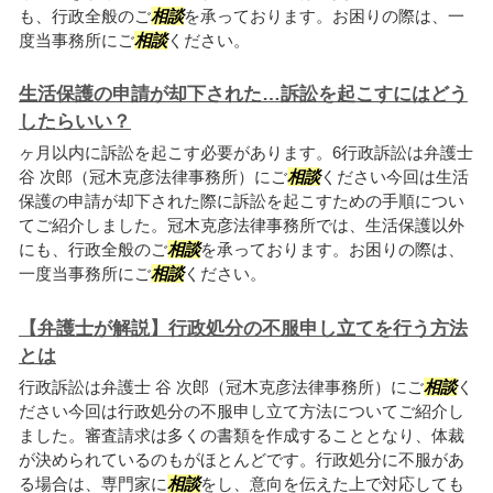
も、行政全般のご
相談
を承っております。お困りの際は、一
度当事務所にご
相談
ください。
生活保護の申請が却下された…訴訟を起こすにはどう
したらいい？
ヶ月以内に訴訟を起こす必要があります。6行政訴訟は弁護士
谷 次郎（冠木克彦法律事務所）にご
相談
ください今回は生活
保護の申請が却下された際に訴訟を起こすための手順につい
てご紹介しました。冠木克彦法律事務所では、生活保護以外
にも、行政全般のご
相談
を承っております。お困りの際は、
一度当事務所にご
相談
ください。
【弁護士が解説】行政処分の不服申し立てを行う方法
とは
行政訴訟は弁護士 谷 次郎（冠木克彦法律事務所）にご
相談
く
ださい今回は行政処分の不服申し立て方法についてご紹介し
ました。審査請求は多くの書類を作成することとなり、体裁
が決められているのもがほとんどです。行政処分に不服があ
る場合は、専門家に
相談
をし、意向を伝えた上で対応しても