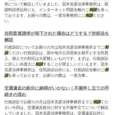
求について解説していきました。冠木克彦法律事務所は、慰
謝料請求以外にも、インターネット問題全般のご
相談
を承っ
ております。お困りの際は、一度当事務所にご
相談
くださ
い。
住民監査請求が却下された場合はどうする？対処法を
解説
行政訴訟についてお困りの方は冠木克彦法律事務所までご
相
談
ください行政訴訟は、国や地方公共団体を相手とする性質
上、個人での対応は大変難しいものです。まずは、行政訴訟
に詳しい弁護士に
相談
することが望ましいといえます。冠木
克彦法律事務所は、住民訴訟以外にも、行政訴訟全般のご
相
談
を承っております。お困りの際は、一度当事...
交通違反の処分に納得がいかない｜不服申し立ての手
続きの流れ
行政訴訟でお困りの方は冠木克彦法律事務所までご
相談
くだ
さい今回は、交通違反処分に対する不服申立てについて解説
していきました。冠木克彦法律事務所は、交通違反以外に