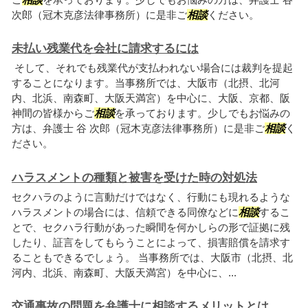
次郎（冠木克彦法律事務所）に是非ご
相談
ください。
未払い残業代を会社に請求するには
そして、それでも残業代が支払われない場合には裁判を提起
することになります。当事務所では、大阪市（北摂、北河
内、北浜、南森町、大阪天満宮）を中心に、大阪、京都、阪
神間の皆様からご
相談
を承っております。少しでもお悩みの
方は、弁護士 谷 次郎（冠木克彦法律事務所）に是非ご
相談
く
ださい。
ハラスメントの種類と被害を受けた時の対処法
セクハラのように言動だけではなく、行動にも現れるような
ハラスメントの場合には、信頼できる同僚などに
相談
するこ
とで、セクハラ行動があった瞬間を何かしらの形で証拠に残
したり、証言をしてもらうことによって、損害賠償を請求す
ることもできるでしょう。 当事務所では、大阪市（北摂、北
河内、北浜、南森町、大阪天満宮）を中心に、...
交通事故の問題を弁護士に相談するメリットとは