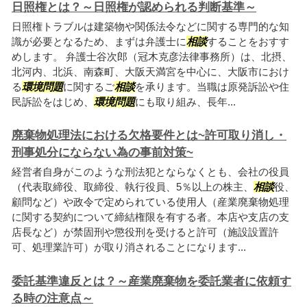
日照権とは？～日照権が認められる判断基準～
日照権トラブルは建築物や関係法令などに関する専門的な知
識が必要となるため、まずは弁護士に
相談
することをおすす
めします。 弁護士谷次郎（冠木克彦法律事務所）は、北摂、
北河内、北浜、南森町、大阪天満宮を中心に、大阪市におけ
る
環境問題
に関するご
相談
を承ります。当職は原発訴訟や住
民訴訟をはじめ、
環境問題
にも取り組み、長年...
廃棄物処理法における欠格要件とは~許可取り消し・
刑事処分にならない為の事前対策~
経営者自身がこのような刑法犯とならなくとも、会社の役員
（代表取締役、取締役、執行役員、5％以上の株主、
相談
役、
顧問など）や政令で定められている使用人（産業廃棄物処理
に関する契約について締結権限を有する者。本店や支店の支
店長など）が禁固刑や懲役刑を受けると許可（施設設置許
可、処理業許可）が取り消されることになります...
委託基準違反とは？～産業廃棄物を委託業者に依頼す
る時の注意点～