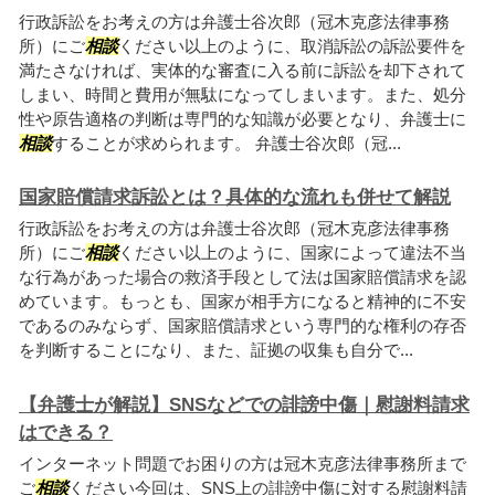
行政訴訟をお考えの方は弁護士谷次郎（冠木克彦法律事務
所）にご
相談
ください以上のように、取消訴訟の訴訟要件を
満たさなければ、実体的な審査に入る前に訴訟を却下されて
しまい、時間と費用が無駄になってしまいます。また、処分
性や原告適格の判断は専門的な知識が必要となり、弁護士に
相談
することが求められます。 弁護士谷次郎（冠...
国家賠償請求訴訟とは？具体的な流れも併せて解説
行政訴訟をお考えの方は弁護士谷次郎（冠木克彦法律事務
所）にご
相談
ください以上のように、国家によって違法不当
な行為があった場合の救済手段として法は国家賠償請求を認
めています。もっとも、国家が相手方になると精神的に不安
であるのみならず、国家賠償請求という専門的な権利の存否
を判断することになり、また、証拠の収集も自分で...
【弁護士が解説】SNSなどでの誹謗中傷｜慰謝料請求
はできる？
インターネット問題でお困りの方は冠木克彦法律事務所まで
ご
相談
ください今回は、SNS上の誹謗中傷に対する慰謝料請