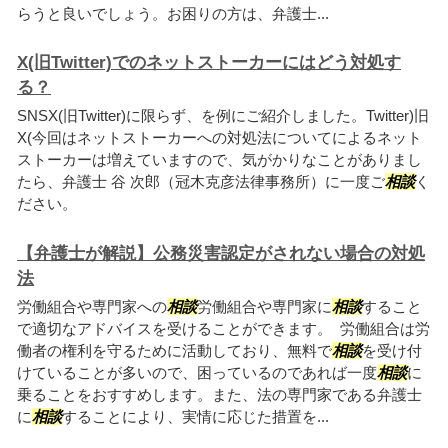
らうと良いでしょう。お困りの方は、弁護士...
X(旧Twitter)でのネットストーカーにはどう対処す
る？
SNSX(旧Twitter)に限らず、を例にご紹介しました。Twitter)旧
X(今回はネットストーカーへの対処法についてによるネット
ストーカーは増えていますので、気がかりなことがありまし
たら、弁護士 谷 次郎（冠木克彦法律事務所）に一度ご
相談
く
ださい。
【弁護士が解説】公務災害認定がされない場合の対処
法
労働組合や専門家への
相談
労働組合や専門家に
相談
すること
で適切なアドバイスを受けることができます。 労働組合は労
働者の権利を守るために活動しており、無料で
相談
を受け付
けていることが多いので、困っているのであれば一度
相談
に
乗ることをおすすめします。また、法の専門家である弁護士
に
相談
することにより、実情に応じた措置を...