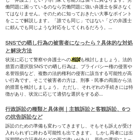
働問題に困っているのなら労働問題に強い弁護士を探さなく
てはなりません。そのために知っておきたい大事なポイント
をここで解説します。「誰でも同じ」ではない「どの弁護士
に頼んでも同じような対応をしてくれるだろう。...
SNSでの晒し行為の被害者になったら？具体的な対処
と解決方法
状況に応じて警察や弁護士への
相談
も検討しましょう。法的
措置の選択肢SNSでの晒し行為は、プライバシー権の侵害や
名誉毀損など、複数の法的権利の侵害に該当する可能性が高
い行為です。そこで被害者の方は、刑事・民事の両面から法
的措置を検討しましょう。 ただし、それぞれの手続きには特
徴があり、状況に応じて適切な選択をする必...
行政訴訟の種類と具体例｜主観訴訟と客観訴訟、6つ
の抗告訴訟など
訴訟のための準備も変わってきますし、そもそも訴えが受け
入れられずに終わる可能性も出てきます。 しかし両者には出
訴期間や立証責任などの面で違いがあり、原告の選択によっ