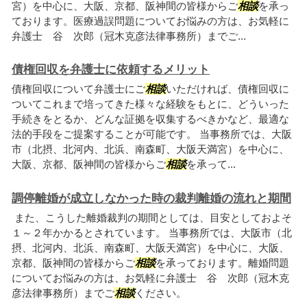
宮）を中心に、大阪、京都、阪神間の皆様からご
相談
を承っ
ております。医療過誤問題についてお悩みの方は、お気軽に
弁護士 谷 次郎（冠木克彦法律事務所）までご...
債権回収を弁護士に依頼するメリット
債権回収について弁護士にご
相談
いただければ、債権回収に
ついてこれまで培ってきた様々な経験をもとに、どういった
手続きをとるか、どんな証拠を収集するべきかなど、最適な
法的手段をご提案することが可能です。 当事務所では、大阪
市（北摂、北河内、北浜、南森町、大阪天満宮）を中心に、
大阪、京都、阪神間の皆様からご
相談
を承って...
調停離婚が成立しなかった時の裁判離婚の流れと期間
また、こうした離婚裁判の期間としては、目安としておよそ
１～２年かかるとされています。 当事務所では、大阪市（北
摂、北河内、北浜、南森町、大阪天満宮）を中心に、大阪、
京都、阪神間の皆様からご
相談
を承っております。離婚問題
についてお悩みの方は、お気軽に弁護士 谷 次郎（冠木克
彦法律事務所）までご
相談
ください。