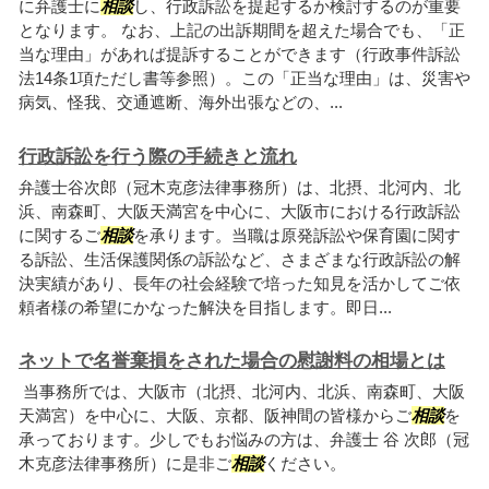
に弁護士に
相談
し、行政訴訟を提起するか検討するのが重要
となります。 なお、上記の出訴期間を超えた場合でも、「正
当な理由」があれば提訴することができます（行政事件訴訟
法14条1項ただし書等参照）。この「正当な理由」は、災害や
病気、怪我、交通遮断、海外出張などの、...
行政訴訟を行う際の手続きと流れ
弁護士谷次郎（冠木克彦法律事務所）は、北摂、北河内、北
浜、南森町、大阪天満宮を中心に、大阪市における行政訴訟
に関するご
相談
を承ります。当職は原発訴訟や保育園に関す
る訴訟、生活保護関係の訴訟など、さまざまな行政訴訟の解
決実績があり、長年の社会経験で培った知見を活かしてご依
頼者様の希望にかなった解決を目指します。即日...
ネットで名誉棄損をされた場合の慰謝料の相場とは
当事務所では、大阪市（北摂、北河内、北浜、南森町、大阪
天満宮）を中心に、大阪、京都、阪神間の皆様からご
相談
を
承っております。少しでもお悩みの方は、弁護士 谷 次郎（冠
木克彦法律事務所）に是非ご
相談
ください。