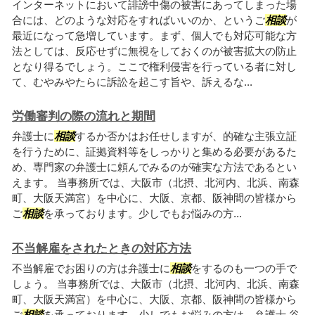
インターネットにおいて誹謗中傷の被害にあってしまった場
合には、どのような対応をすればいいのか、というご
相談
が
最近になって急増しています。まず、個人でも対応可能な方
法としては、反応せずに無視をしておくのが被害拡大の防止
となり得るでしょう。ここで権利侵害を行っている者に対し
て、むやみやたらに訴訟を起こす旨や、訴えるな...
労働審判の際の流れと期間
弁護士に
相談
するか否かはお任せしますが、的確な主張立証
を行うために、証拠資料等をしっかりと集める必要があるた
め、専門家の弁護士に頼んでみるのが確実な方法であるとい
えます。 当事務所では、大阪市（北摂、北河内、北浜、南森
町、大阪天満宮）を中心に、大阪、京都、阪神間の皆様から
ご
相談
を承っております。少しでもお悩みの方...
不当解雇をされたときの対応方法
不当解雇でお困りの方は弁護士に
相談
をするのも一つの手で
しょう。 当事務所では、大阪市（北摂、北河内、北浜、南森
町、大阪天満宮）を中心に、大阪、京都、阪神間の皆様から
ご
相談
を承っております。少しでもお悩みの方は、弁護士 谷