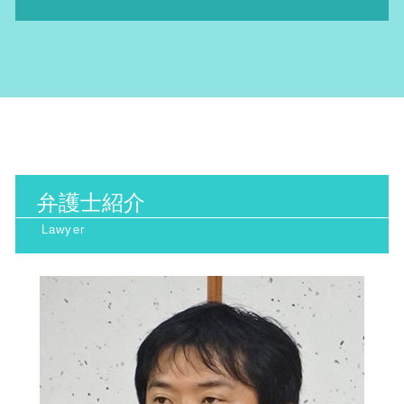
不法投棄 罰則
ネット被害 弁護士
医療 ミス 弁護
国家賠償請求 訴訟
給料未払い 請求
産業廃棄物 法律
誹謗中傷 慰謝料
相続 トラブル
住民監査請求 却下
不当解雇 裁判
環境問題 大阪市 相談
地球温暖化防止 対策
名誉棄損 時効
医療過誤 時効
民衆 訴訟
未払い 残業代
家事事件 北河内市 弁護士
産業廃棄物処理 注意点
ネット 名誉毀損
裁判離婚 費用
交通違反 不服申し立て 流れ
不当解雇 慰謝料 相場
家事事件 大阪府 相談
産業廃棄物処理 流れ
ネット 誹謗中傷
看護師 医療ミス
当事者 訴訟
行政訴訟 京都府 弁護士
日照権 弁護士
SNS誹謗中傷 対策
高次脳機能障害 症状
行政訴訟 弁護士
インターネット問題 北河内市 弁護士
産業廃棄物 問題
ネット 風評被害
離婚裁判 期間
取消訴訟 出訴期間
一般民事 大阪天満宮 相談
産業廃棄物 保管基準
sns誹謗中傷 法律
相続 トラブル 対策
行政 訴訟 弁護士
環境問題 大阪天満宮 相談
産業廃棄物 収集運搬業 許可申請
交通事故 弁護士
生活保護 訴訟
弁護士紹介
一般民事 南森町 弁護士
日照権 判断基準
医療過誤 訴訟
行政訴訟 費用
行政訴訟 北浜市 相談
日照権 侵害
医療診断 ミス 相談
当事者訴訟 とは
インターネット問題 大阪市 弁護士
廃棄物処理法 欠格要件とは
医療 ミス 訴訟
一般民事 大阪天満宮 弁護士
離婚 裁判 弁護士費用
行政訴訟 大阪天満宮 弁護士
手術ミス 慰謝料 相場
一般民事 大阪市 弁護士
医療過誤 相談
家事事件 大阪市 弁護士
高次脳機能障害 とは
家事事件 京都府 相談
離婚裁判 流れ
インターネット問題 阪神間 弁護士
相続 トラブル 弁護士