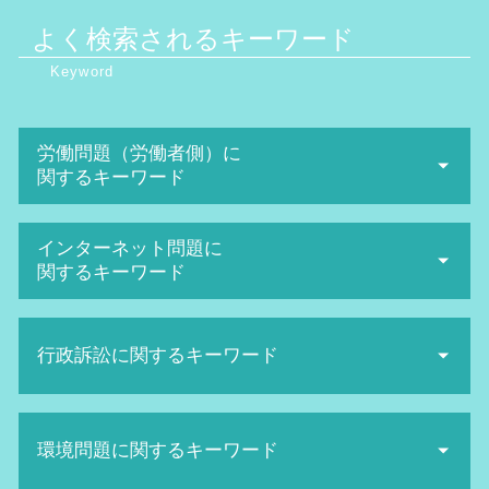
よく検索されるキーワード
労働問題（労働者側）に
関するキーワード
不当解雇 弁護士
インターネット問題に
不当解雇 慰謝料 相場
関するキーワード
未払い 残業代
パワハラ 上司
ネット 風評被害
パワハラ 防止
行政訴訟に関するキーワード
sns誹謗中傷 法律
不当解雇 裁判
ネット被害 弁護士
不当解雇 損害賠償
sns 名誉毀損
生活保護 引き下げ
労働審判 期間
悪口中傷 犯罪
環境問題に関するキーワード
住民監査請求 却下
退職勧奨 されたら
ネット 誹謗中傷
当事者訴訟 とは
不当解雇 相談