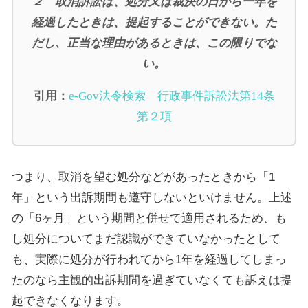
２ 取消訴訟は、処分又は裁決の日から一年を
経過したときは、提起することができない。た
だし、正当な理由があるときは、この限りでな
い。
引用：
e-Gov
法令検索 行政事件訴訟法第
14
条
第２項
つまり、取消を望む処分などがあったときから「
1
年」という出訴期間も遵守しないといけません。上述
の「
6
ヶ月」という期間と併せて適用されるため、も
し処分についてまだ認識ができていなかったとして
も、実際に処分が行われてから
1
年を経過してしまっ
たのなら主観的出訴期間を過ぎていなくても訴えは提
起できなくなります。