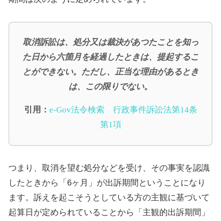
取消訴訟は、処分又は裁決があつたことを知っ
た日から六箇月を経過したときは、提起するこ
とができない。ただし、正当な理由があるとき
は、この限りでない。
引用：
e-Gov
法令検索 行政事件訴訟法第
14
条
第
1
項
つまり、取消を望む処分などを受け、その事実を認識
したときから「
6
ヶ月」が出訴期間ということになり
ます。訴えを起こそうとしている方の主観に基づいて
起算日が定められていることから「主観的出訴期間」