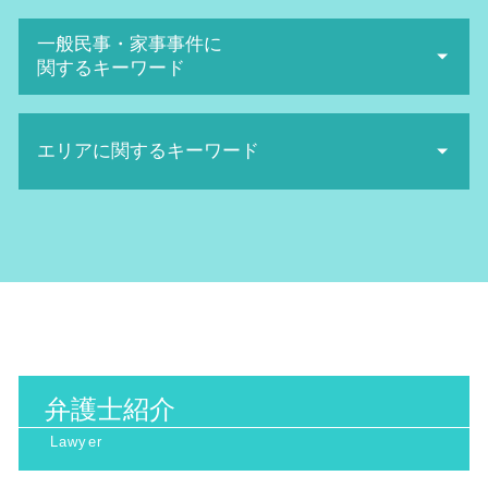
誹謗中傷 弁護士
公務災害認定 されない 場合
セクハラ 裁判
地球温暖化防止条約
SNS誹謗中傷 対策
一般民事・家事事件に
行政訴訟 弁護士費用 相場
解雇 方法
日照権 トラブル
ネットストーカー twitter
関するキーワード
交通違反 不服申し立て 流れ
労働審判 手続き
日照権 判断基準
ネット被害
主観 訴訟
労働審判 申立て
産業廃棄物 収集運搬業 許可申請
名誉棄損 時効
相続 トラブル 弁護士
行政訴訟 弁護士 メリット
会社 セクハラ
日照権 侵害
名誉毀損 慰謝料 相場
エリアに関するキーワード
医療診断 ミス 相談
行政訴訟 弁護士 費用
労働審判 解決金 相場
産業廃棄物 法律
誹謗中傷 対策
債権回収 弁護士 費用
行政処分 不服申し立て
不当解雇 裁判 勝率
日照権 弁護士
発信者情報開示請求 費用
手術ミス 慰謝料 相場
機関 訴訟
給料未払い 請求
環境問題 京都府 相談
産業廃棄物処理 注意点
名誉毀損 証拠
離婚 裁判 弁護士費用
生活保護 訴訟
給料未払い 内容証明
一般民事 大阪府 弁護士
廃棄物処理法 欠格要件とは
誹謗中傷 慰謝料
相続 トラブル 対策
行政訴訟 勝率
解雇 種類
一般民事 北浜市 相談
不法投棄 罰則
誹謗中傷 弁護士 費用相場
高次脳機能障害 症状
行政 訴訟 弁護士
一般民事 大阪府 相談
地球温暖化防止 対策
ネット被害 相談
医療過誤 訴訟
抗告訴訟 種類
労働問題 京都府 弁護士
産業廃棄物処理 流れ
ネット 名誉毀損
交通事故 弁護士
行政訴訟 弁護士
労働問題 北河内市 弁護士
日照権とは
誹謗中傷 相談
医療過誤 弁護士 費用
行政訴訟 流れ
環境問題 大阪府 弁護士
環境マネジメント
医療 ミス 弁護
取消 訴訟
弁護士紹介
家事事件 北摂市 弁護士
産業廃棄物 問題
相続 トラブル
取消訴訟 わかりやすく
行政訴訟 北浜市 相談
産業廃棄物 保管基準
看護師 医療ミス
国家賠償請求 訴訟
環境問題 大阪市 相談
廃棄物処理法 罰則
裁判離婚 費用