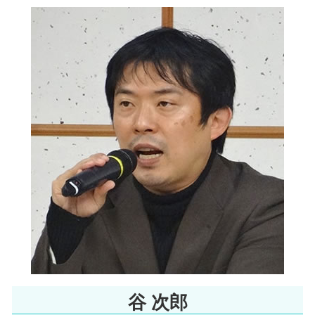
労働問題 北浜市 弁護士
債権回収 弁護士 メリット
労働問題 阪神間 弁護士
医療過誤 時効
インターネット問題 北浜市 相談
高次脳機能障害 とは
労働問題 阪神間 相談
遺産相続 トラブル
一般民事 北浜市 弁護士
債権回収 代行
家事事件 大阪天満宮 弁護士
離婚裁判 期間
インターネット問題 南森町 弁護士
環境問題 北河内市 弁護士
一般民事 北河内市 弁護士
行政訴訟 大阪天満宮 相談
谷 次郎