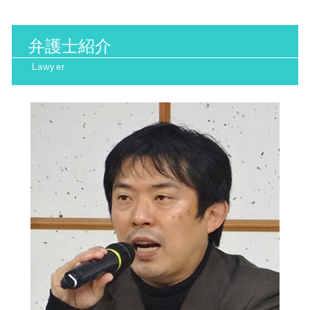
離婚裁判 期間
主観 訴訟
一般民事 京都府 相談
産業廃棄物処理 流れ
ネット 誹謗中傷
遺産相続 トラブル
取消訴訟 わかりやすく
一般民事 大阪市 相談
日照権とは
手術ミス 慰謝料 相場
客観 訴訟
弁護士紹介
一般民事 大阪天満宮 弁護士
産業廃棄物 収集運搬業 許可申請
医療過誤 弁護士 費用
行政訴訟 手続き
インターネット問題 大阪天満宮 弁護士
産業廃棄物処理 注意点
医療過誤 時効
公務災害認定 されない 場合
行政訴訟 大阪府 弁護士
日照権 トラブル
債権回収 代行
一般民事 大阪市 弁護士
債権回収 弁護士 メリット
労働問題 阪神間 相談
交通事故 弁護士
環境問題 大阪天満宮 相談
相続 トラブル 対策
労働問題 京都府 弁護士
医療過誤 相談
労働問題 北摂市 弁護士
医療過誤 訴訟
インターネット問題 北河内市 弁護士
裁判離婚 費用
一般民事 南森町 相談
行政訴訟 大阪市 相談
労働問題 大阪天満宮 弁護士
一般民事 北摂市 弁護士