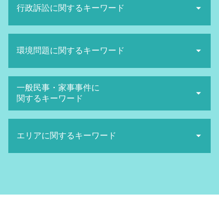
解雇 種類
行政訴訟に関するキーワード
ネット被害 弁護士
パワハラ 防止
ネット 名誉毀損
会社 セクハラ
sns 名誉毀損
行政 訴訟 弁護士
不当解雇 相談
ネットストーカー twitter
環境問題に関するキーワード
生活保護 引き下げ
給料未払い 内容証明
名誉棄損 慰謝料
抗告訴訟 要件
不当解雇 慰謝料 相場
発信者情報開示請求 費用
抗告訴訟 種類
ハラスメント 種類
産業廃棄物 法律
誹謗中傷 弁護士
一般民事・家事事件に
取消訴訟 費用
セクハラ 訴訟
廃棄物処理法 欠格要件とは
名誉毀損 証拠
関するキーワード
当事者訴訟 とは
不当解雇 弁護士
日照権 判断基準
ネット 風評被害
取消訴訟 出訴期間
不当解雇 損害賠償
産業廃棄物 問題
誹謗中傷 弁護士 費用相場
高次脳機能障害 とは
行政訴訟 費用
給料未払い 請求
環境マネジメント
ネット被害 相談
エリアに関するキーワード
医療診断 ミス 相談
取消 訴訟
退職勧奨 されたら
日照権 侵害
名誉棄損 時効
相続 トラブル
国家賠償請求 訴訟
解雇 方法
地球温暖化防止条約
誹謗中傷 対策
医療 ミス 弁護
行政訴訟 弁護士 メリット
労働審判 申立て
家事事件 北摂市 弁護士
日照権 弁護士
sns誹謗中傷 法律
医療 ミス 訴訟
生活保護 訴訟
不当解雇 裁判
労働問題 北浜市 弁護士
不法投棄 罰則
誹謗中傷 慰謝料
債権回収 弁護士 費用
機関 訴訟
未払い 残業代
環境問題 大阪市 弁護士
産業廃棄物 保管基準
ネット被害
離婚 裁判 弁護士費用
行政訴訟 弁護士
環境問題 北河内市 弁護士
廃棄物処理法 罰則
名誉毀損 慰謝料 相場
高次脳機能障害 症状
行政訴訟 種類
家事事件 大阪市 弁護士
地球温暖化防止 対策
SNS誹謗中傷 対策