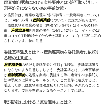
廃棄物処理法における欠格要件とは~許可取り消し・
刑事処分にならない為の事前対策~
欠格要件は、廃棄物処理法7条5項4号（一般廃棄物について）
と、14条5項2号（
産業廃棄物
について）に定めがあります。
一般廃棄物処理業の場合（同法7条5項4号）はイ～ルの11事
由、
産業廃棄物
処理業の場合（14条5項2号）は、イ～ヘの13
事由（イが7条5項4号イからチを準用）と、かなり広範に定め
られています。特に注意...
委託基準違反とは？～産業廃棄物を委託業者に依頼す
る時の注意点～
産業廃棄物
の処理を委託業者に依頼する際は、委託基準違反
にならないよう注意しましょう。委託基準とは、排出事業者
が
産業廃棄物
の処理を業者に委託する際に遵守すべき委託方
法や手続きに関するルールをいい、この基準に違反すると、
委託した側は廃棄物処理法違反として罰則が科されることに
なります。委託基準違反となるケースとしては以...
取消訴訟における「原告適格」とは？