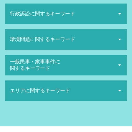
不当解雇 裁判
sns 名誉毀損
不当解雇 弁護士
行政訴訟に関するキーワード
悪口中傷 犯罪
給料未払い 請求
誹謗中傷 対策
退職勧奨 されたら
名誉毀損 証拠
行政訴訟 弁護士 メリット
セクハラ 被害
名誉棄損 慰謝料
環境問題に関するキーワード
公務災害認定 されない 場合
ハラスメント 定義
ネット 名誉毀損
行政訴訟 期間
不当解雇 相談
ネット被害 弁護士
当事者 訴訟
不当解雇 裁判 勝率
廃棄物処理法 罰則
ネットストーカー twitter
一般民事・家事事件に
行政 訴訟 弁護士
セクハラ 裁判
産業廃棄物 問題
発信者情報開示請求 費用
関するキーワード
民衆 訴訟
セクハラ 訴訟
不法投棄 罰則
sns誹謗中傷 法律
住民監査請求 却下
未払い 残業代
日照権 弁護士
ネット 風評被害
高次脳機能障害 症状
取消訴訟 出訴期間
解雇 方法
産業廃棄物 法律
誹謗中傷 相談
エリアに関するキーワード
医療過誤 弁護士 費用
機関 訴訟
会社 セクハラ
環境マネジメント
ネット被害
離婚 裁判 弁護士費用
抗告訴訟 種類
労働審判 解決金 相場
産業廃棄物 保管基準
誹謗中傷 弁護士
債権回収 弁護士 メリット
行政訴訟 弁護士 費用
労働審判 手続き
一般民事 南森町 相談
日照権 判断基準
ネット 誹謗中傷
医療過誤 訴訟
生活保護 訴訟
労働審判 申立て
インターネット問題 北浜市 相談
廃棄物処理法 欠格要件とは
名誉毀損 慰謝料 相場
債権回収 弁護士 費用
行政訴訟 費用
パワハラ 防止
家事事件 阪神間 相談
産業廃棄物 収集運搬業 許可申請
誹謗中傷 慰謝料
遺産相続 トラブル
抗告訴訟 要件
環境問題 大阪府 弁護士