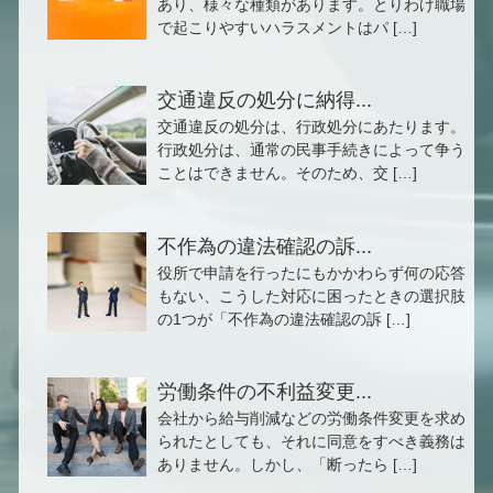
あり、様々な種類があります。とりわけ職場
で起こりやすいハラスメントはパ […]
交通違反の処分に納得...
交通違反の処分は、行政処分にあたります。
行政処分は、通常の民事手続きによって争う
ことはできません。そのため、交 […]
不作為の違法確認の訴...
役所で申請を行ったにもかかわらず何の応答
もない、こうした対応に困ったときの選択肢
の1つが「不作為の違法確認の訴 […]
労働条件の不利益変更...
会社から給与削減などの労働条件変更を求め
られたとしても、それに同意をすべき義務は
ありません。しかし、「断ったら […]