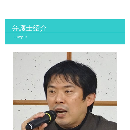
日照権 トラブル
ネット被害 相談
相続 トラブル 対策
取消 訴訟
一般民事 大阪天満宮 弁護士
日照権 侵害
誹謗中傷 弁護士 費用相場
離婚裁判 流れ
行政訴訟 種類
環境問題 北浜市 相談
地球温暖化防止条約
SNS誹謗中傷 対策
交通事故 弁護士
客観 訴訟
一般民事 阪神間 相談
産業廃棄物処理 流れ
看護師 医療ミス
行政訴訟 弁護士
弁護士紹介
労働問題 阪神間 弁護士
地球温暖化防止 対策
医療 ミス 訴訟
交通違反 不服申し立て 流れ
一般民事 阪神間 弁護士
産業廃棄物処理 注意点
相続 トラブル
行政訴訟 流れ
労働問題 北浜市 弁護士
日照権とは
高次脳機能障害 とは
環境問題 大阪府 相談
相続 トラブル 弁護士
行政訴訟 京都府 弁護士
離婚裁判 期間
環境問題 大阪市 相談
手術ミス 慰謝料 相場
家事事件 京都府 弁護士
医療診断 ミス 相談
家事事件 北河内市 弁護士
医療 ミス 弁護
一般民事 大阪天満宮 相談
裁判離婚 費用
行政訴訟 大阪市 弁護士
家事事件 大阪府 相談
行政訴訟 大阪府 相談
行政訴訟 北浜市 弁護士