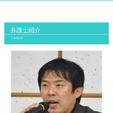
債権回収 代行
取消訴訟 費用
インターネット問題 北浜市 相談
産業廃棄物処理 流れ
誹謗中傷 相談
債権回収 弁護士 メリット
生活保護 引き下げ
環境問題 大阪市 相談
地球温暖化防止 対策
誹謗中傷 弁護士
離婚裁判 流れ
行政処分 不服申し立て
一般民事 大阪市 弁護士
日照権 判断基準
ネットストーカー twitter
医療過誤 弁護士 費用
行政訴訟 流れ
行政訴訟 南森町 相談
廃棄物処理法 欠格要件とは
高次脳機能障害 とは
行政訴訟 弁護士
弁護士紹介
インターネット問題 北摂市 相談
日照権 トラブル
相続 トラブル 対策
民衆 訴訟
インターネット問題 北摂市 弁護士
日照権とは
医療 ミス 訴訟
当事者 訴訟
労働問題 北摂市 弁護士
産業廃棄物処理 注意点
医療過誤 訴訟
一般民事 大阪府 弁護士
離婚 裁判 弁護士費用
一般民事 大阪天満宮 弁護士
相続 トラブル 弁護士
インターネット問題 阪神間 弁護士
裁判離婚 費用
インターネット問題 北河内市 相談
遺産相続 トラブル
一般民事 北河内市 相談
医療 ミス 弁護
環境問題 京都府 相談
医療過誤 時効
インターネット問題 南森町 弁護士
一般民事 京都府 弁護士
行政訴訟 京都府 弁護士
行政訴訟 北河内市 相談