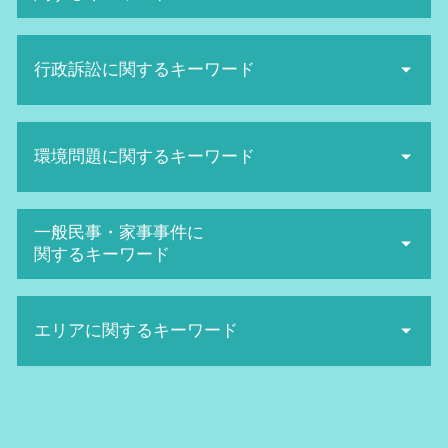
パワハラ 上司
未払い 残業代
ネット 誹謗中傷
ハラスメント 種類
行政訴訟に関するキーワード
ネット被害 相談
労働審判 期間
名誉棄損 慰謝料
不当解雇 損害賠償
発信者情報開示請求 費用
抗告訴訟 種類
不当解雇 裁判 勝率
SNS誹謗中傷 対策
環境問題に関するキーワード
機関 訴訟
給料未払い 内容証明
sns誹謗中傷 法律
当事者訴訟 とは
労働審判 手続き
名誉毀損 慰謝料 相場
行政訴訟 弁護士 費用
パワハラ 防止
日照権 弁護士
ネット被害
一般民事・家事事件に
生活保護 訴訟
不当解雇 裁判
地球温暖化防止条約
名誉棄損 時効
関するキーワード
行政訴訟 勝率
セクハラ 訴訟
産業廃棄物 法律
sns 名誉毀損
行政 訴訟 弁護士
労働審判 申立て
産業廃棄物 問題
悪口中傷 犯罪
高次脳機能障害 症状
住民監査請求 却下
給料未払い 請求
日照権 侵害
誹謗中傷 対策
エリアに関するキーワード
相続 トラブル
取消 訴訟
退職勧奨 とは
産業廃棄物 収集運搬業 許可申請
名誉毀損 証拠
手術ミス 慰謝料 相場
行政訴訟 手続き
不当解雇 労基署
不法投棄 罰則
ネット被害 弁護士
看護師 医療ミス
取消訴訟 要件
不当解雇 慰謝料 相場
行政訴訟 北浜市 弁護士
廃棄物処理法 罰則
誹謗中傷 慰謝料
離婚裁判 期間
行政訴訟 弁護士費用 相場
ハラスメント 定義
労働問題 阪神間 弁護士
環境マネジメント
ネット 風評被害
医療過誤 相談
行政訴訟 費用
解雇 方法
一般民事 阪神間 弁護士
産業廃棄物 保管基準
ネット 名誉毀損