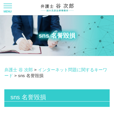
sns 名誉毀損
弁護士 谷 次郎
>
インターネット問題に関するキーワ
ード
>
sns 名誉毀損
sns 名誉毀損