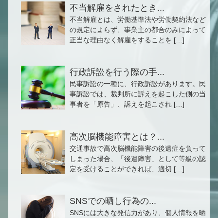
不当解雇をされたとき...
不当解雇とは、労働基準法や労働契約法など
の規定によらず、事業主の都合のみによって
正当な理由なく解雇をすることを […]
行政訴訟を行う際の手...
民事訴訟の一種に、行政訴訟があります。民
事訴訟では、裁判所に訴えを起こした側の当
事者を「原告」、訴えを起こされ […]
高次脳機能障害とは？...
交通事故で高次脳機能障害の後遺症を負って
しまった場合、「後遺障害」として等級の認
定を受けることができれば、適切 […]
SNSでの晒し行為の...
SNSには大きな発信力があり、個人情報を晒