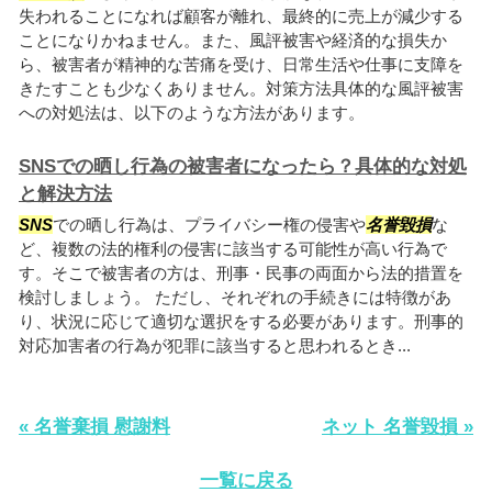
失われることになれば顧客が離れ、最終的に売上が減少する
ことになりかねません。また、風評被害や経済的な損失か
ら、被害者が精神的な苦痛を受け、日常生活や仕事に支障を
きたすことも少なくありません。対策方法具体的な風評被害
への対処法は、以下のような方法があります。
SNSでの晒し行為の被害者になったら？具体的な対処
と解決方法
SNS
での晒し行為は、プライバシー権の侵害や
名誉毀損
な
ど、複数の法的権利の侵害に該当する可能性が高い行為で
す。そこで被害者の方は、刑事・民事の両面から法的措置を
検討しましょう。 ただし、それぞれの手続きには特徴があ
り、状況に応じて適切な選択をする必要があります。刑事的
対応加害者の行為が犯罪に該当すると思われるとき...
« 名誉棄損 慰謝料
ネット 名誉毀損 »
一覧に戻る