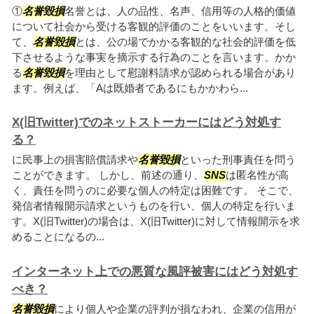
①
名誉毀損
名誉とは、人の品性、名声、信用等の人格的価値
について社会から受ける客観的評価のことをいいます。そし
て、
名誉毀損
とは、公の場でかかる客観的な社会的評価を低
下させるような事実を摘示する行為のことを言います。かか
る
名誉毀損
を理由として慰謝料請求が認められる場合があり
ます。例えば、「Aは既婚者であるにもかかわら...
X(旧Twitter)でのネットストーカーにはどう対処す
る？
に民事上の損害賠償請求や
名誉毀損
といった刑事責任を問う
ことができます。 しかし、前述の通り、
SNS
は匿名性が高
く、責任を問うのに必要な個人の特定は困難です。 そこで、
発信者情報開示請求というものを行い、個人の特定を行いま
す。X(旧Twitter)の場合は、X(旧Twitter)に対して情報開示を求
めることになるの...
インターネット上での悪質な風評被害にはどう対処す
べき？
名誉毀損
により個人や企業の評判が損なわれ、企業の信用が