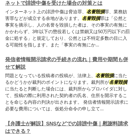
ネットで誹謗中傷を受けた場合の対策とは
インターネット上の誹謗中傷は脅迫罪、
名誉毀損
罪、業務妨
害罪などが成立する余地があります。
名誉毀損
罪は「公然と
事実を摘示し、人の名誉を毀損した者は、その事実の有無に
かかわらず、3年以下の懲役若しくは禁錮又は50万円以下の罰
金に処する」と規定しており、公然とは不特定多数の目に入
る可能性を指します。また「事実の有無にか...
発信者情報開示請求の手続きの流れ｜費用や期間も併
せて解説
問題となっている投稿者の投稿が、法律上、
名誉毀損
に当た
るかどうかが裁判のポイントになります。裁判所が
名誉毀損
に当たると判断した場合には、裁判所からプロバイダに対し
て、投稿の際に利用された契約者の氏名、住所を開示するこ
とを命じる内容の判決が出されます。 発信者情報開示請求に
必要な費用については、仮処分命令の申し立て...
【弁護士が解説】SNSなどでの誹謗中傷｜慰謝料請求
はできる？