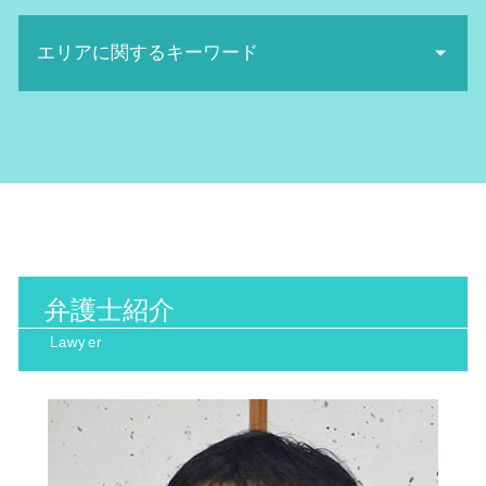
取消 訴訟
給料未払い 請求
日照権 判断基準
誹謗中傷 相談
裁判離婚 費用
取消訴訟 要件
パワハラ 防止
産業廃棄物処理 流れ
誹謗中傷 弁護士
エリアに関するキーワード
相続 トラブル
客観 訴訟
不当解雇 労基署
産業廃棄物 法律
ネット被害
医療診断 ミス 相談
行政訴訟 勝率
不当解雇 裁判
産業廃棄物 保管基準
名誉毀損 証拠
高次脳機能障害 症状
抗告訴訟 要件
退職勧奨 とは
行政訴訟 大阪府 相談
地球温暖化防止 対策
ネット 風評被害
看護師 医療ミス
民衆 訴訟
解雇 方法
行政訴訟 北摂市 弁護士
産業廃棄物 問題
ネット 誹謗中傷
債権回収 代行
行政訴訟 弁護士費用 相場
不当解雇 損害賠償
家事事件 大阪市 弁護士
日照権 侵害
誹謗中傷 対策
債権回収 弁護士 メリット
取消訴訟 費用
行政訴訟 南森町 弁護士
廃棄物処理法 欠格要件とは
名誉棄損 慰謝料
離婚裁判 流れ
住民監査請求 却下
行政訴訟 大阪天満宮 相談
環境マネジメント
誹謗中傷 慰謝料
相続 トラブル 対策
国家賠償請求 訴訟
一般民事 阪神間 相談
廃棄物処理法 罰則
名誉棄損 時効
高次脳機能障害 とは
機関 訴訟
一般民事 大阪府 弁護士
産業廃棄物処理 注意点
医療過誤 相談
行政訴訟 種類
弁護士紹介
家事事件 北摂市 相談
産業廃棄物 収集運搬業 許可申請
離婚 裁判 弁護士費用
取消訴訟 出訴期間
労働問題 大阪天満宮 相談
不法投棄 罰則
医療 ミス 弁護
行政訴訟 弁護士 メリット
一般民事 大阪市 相談
地球温暖化防止条約
相続 トラブル 弁護士
一般民事 京都府 弁護士
医療過誤 時効
労働問題 南森町 弁護士
交通事故 弁護士
労働問題 大阪天満宮 弁護士
離婚裁判 期間
インターネット問題 大阪市 相談