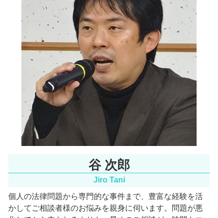
医療 ミス 訴訟
一般民事 大阪天満宮 弁護士
医療過誤 弁護士 費用
インターネット問題 京都府 弁護士
医療過誤 訴訟
行政訴訟 大阪市 相談
環境問題 大阪市 相談
労働問題 北河内市 相談
行政訴訟 北河内市 弁護士
谷 次郎
Jiro Tani
個人の法律問題から専門的な事件まで、豊富な経験を活
かしてご相談者様のお悩みを親身に伺います。
問題が悪