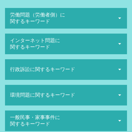
労働問題（労働者側）に
関するキーワード
セクハラ 訴訟
インターネット問題に
労働審判 解決金 相場
関するキーワード
ハラスメント 定義
不当解雇 弁護士
名誉毀損 慰謝料 相場
会社 セクハラ
行政訴訟に関するキーワード
ネット被害 弁護士
セクハラ 裁判
ネット被害 相談
セクハラ 被害
sns 名誉毀損
主観 訴訟
不当解雇 慰謝料 相場
誹謗中傷 弁護士 費用相場
環境問題に関するキーワード
生活保護 引き下げ
労働審判 手続き
SNS誹謗中傷 対策
行政訴訟 弁護士 費用
退職勧奨 されたら
発信者情報開示請求 費用
当事者 訴訟
給料未払い 内容証明
日照権 弁護士
sns誹謗中傷 法律
一般民事・家事事件に
取消訴訟 わかりやすく
不当解雇 相談
日照権とは
悪口中傷 犯罪
関するキーワード
行政訴訟 費用
解雇 種類
日照権 トラブル
ネット 名誉毀損