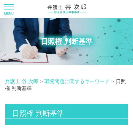
日照権 判断基準
弁護士 谷 次郎
>
環境問題に関するキーワード
>
日照
権 判断基準
日照権 判断基準