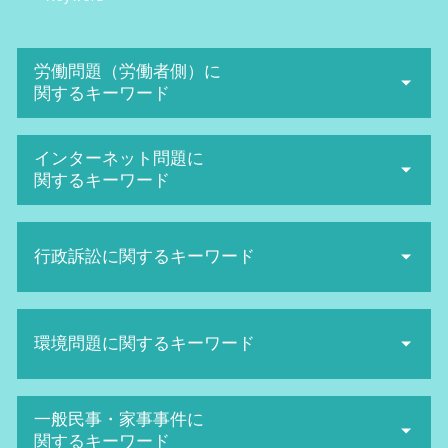
労働問題（労働者側）に
関するキーワード
ハラスメント 定義
インターネット問題に
解雇 種類
関するキーワード
労働審判 期間
労働審判 解決金 相場
名誉棄損 時効
不当解雇 相談
行政訴訟に関するキーワード
発信者情報開示請求 費用
退職勧奨 されたら
sns 名誉毀損
会社 セクハラ
名誉棄損 慰謝料
交通違反 不服申し立て 流れ
未払い 残業代
ネット 名誉毀損
環境問題に関するキーワード
行政訴訟 流れ
退職勧奨 とは
誹謗中傷 弁護士 費用相場
行政訴訟 期間
不当解雇 損害賠償
名誉毀損 証拠
抗告訴訟 種類
労働審判 申立て
産業廃棄物処理 流れ
SNS誹謗中傷 対策
一般民事・家事事件に
行政訴訟 種類
不当解雇 裁判
廃棄物処理法 欠格要件とは
誹謗中傷 対策
関するキーワード
住民監査請求 却下
パワハラ 防止