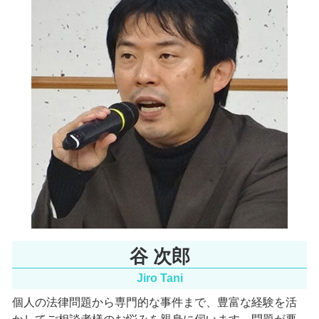
家事事件 阪神間 弁護士
医療過誤 訴訟
環境問題 北河内市 相談
看護師 医療ミス
家事事件 南森町 弁護士
高次脳機能障害 症状
インターネット問題 大阪市 弁護士
一般民事 大阪府 相談
労働問題 北浜市 弁護士
家事事件 北摂市 弁護士
谷 次郎
Jiro Tani
個人の法律問題から専門的な事件まで、豊富な経験を活