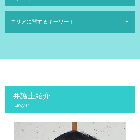
産業廃棄物 収集運搬業 許可申請
ネット被害
行政処分 不服申し立て
不当解雇 労基署
日照権 判断基準
ネットストーカー twitter
医療診断 ミス 相談
行政訴訟 弁護士 費用
労働審判 手続き
地球温暖化防止 対策
ネット被害 相談
エリアに関するキーワード
遺産相続 トラブル
生活保護 訴訟
セクハラ 被害
産業廃棄物 保管基準
悪口中傷 犯罪
相続 トラブル
行政 訴訟 弁護士
パワハラ 上司
日照権とは
誹謗中傷 相談
交通事故 弁護士
取消訴訟 出訴期間
ハラスメント 種類
行政訴訟 大阪府 弁護士
日照権 弁護士
名誉毀損 慰謝料 相場
離婚 裁判 弁護士費用
当事者訴訟 とは
セクハラ 裁判
労働問題 北摂市 相談
産業廃棄物 問題
誹謗中傷 弁護士
医療過誤 相談
行政訴訟 弁護士 メリット
解雇 方法
労働問題 大阪市 相談
地球温暖化防止条約
ネット 誹謗中傷
医療過誤 時効
生活保護 引き下げ
家事事件 大阪府 相談
廃棄物処理法 罰則
ネット 風評被害
手術ミス 慰謝料 相場
公務災害認定 されない 場合
家事事件 大阪市 相談
日照権 トラブル
ネット被害 弁護士
相続 トラブル 弁護士
取消 訴訟
一般民事 大阪市 弁護士
日照権 侵害
誹謗中傷 慰謝料
医療過誤 弁護士 費用
取消訴訟 わかりやすく
環境問題 阪神間 相談
不法投棄 罰則
相続 トラブル 対策
取消訴訟 要件
弁護士紹介
家事事件 北摂市 相談
産業廃棄物処理 注意点
債権回収 弁護士 費用
行政訴訟 費用
行政訴訟 北浜市 相談
環境マネジメント
医療 ミス 弁護
主観 訴訟
行政訴訟 南森町 弁護士
産業廃棄物 法律
債権回収 代行
家事事件 大阪府 弁護士
裁判離婚 費用
インターネット問題 大阪天満宮 相談
高次脳機能障害 とは
環境問題 京都府 弁護士
医療 ミス 訴訟