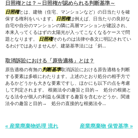
日照権とは？～日照権が認められる判断基準～
日照権
とは、建物（住宅、マンションなど）の日当たりを確
保する権利をいいます。
日照権
は例えば、日当たりの良好な
自宅や自分のマンションの隣に高層マンションが建設され、
本来入ってくるはずの太陽光が入ってこなくなるケースで問
題となります。
日照権
そのものは法律や条文に明記されてい
るわけではありませんが、建築基準法には「斜...
取消訴訟における「原告適格」とは？
原告適格の有無の
判断基準
取消訴訟における原告適格を判断
する要素は多岐にわたります。上述のとおり処分の相手方で
あるかどうかも大きな要素ですし、ほかにも以下の点を考慮
して判定されます。 根拠法令の趣旨と目的→ 処分の根拠と
なる法令が個人の利益も保護する趣旨を含むかどうか。関連
法令の趣旨と目的→ 処分の直接的な根拠法令...
« 産業廃棄物処理 流れ
産業廃棄物 保管基準 »